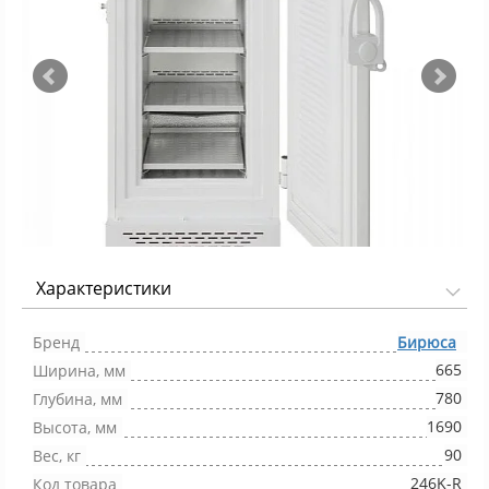
Характеристики
Фото 1/6
Бренд
Бирюса
665
Ширина, мм
780
Глубина, мм
1690
Высота, мм
90
Вес, кг
246K-R
Код товара