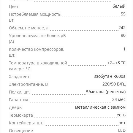
белый
Цвет
55
Потребляемая мощность,
Вт
242
Объем, не менее, л
90
Уровень шума, не более, дБ
(А)
1
Количество компрессоров,
шт.
+2…+8 °С
Температура в холодильной
камере, °С
изобутан R600a
Хладагент
220/50 В/Гц
Электропитание, В
5/металл (решетка)
Полки, шт.
24 мес
Гарантия
металлическая с замком
Дверь
есть
Термокарта
нет
Контейнеры, шт.
LED
Освещение