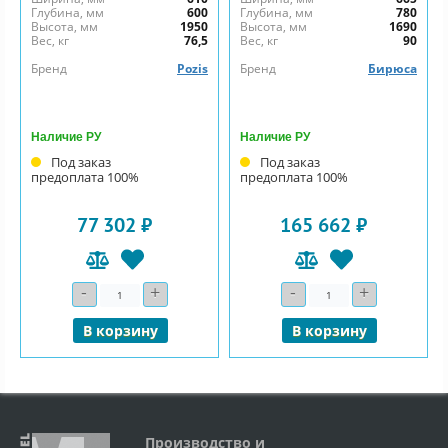
Глубина, мм
600
Глубина, мм
780
Высота, мм
1950
Высота, мм
1690
Вес, кг
76,5
Вес, кг
90
Бренд
Pozis
Бренд
Бирюса
Наличие РУ
Наличие РУ
Под заказ
Под заказ
предоплата 100%
предоплата 100%
77 302 ₽
165 662 ₽
-
+
-
+
Количество
Количество
В корзину
В корзину
Производство и