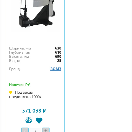
Ширина, мм
630
Глубина, мм
610
Высота, мм
690
Вес, кг
25
Бренд
ЗОМЗ
Наличие РУ
Под заказ
предоплата 100%
571 038 ₽
-
+
Количество