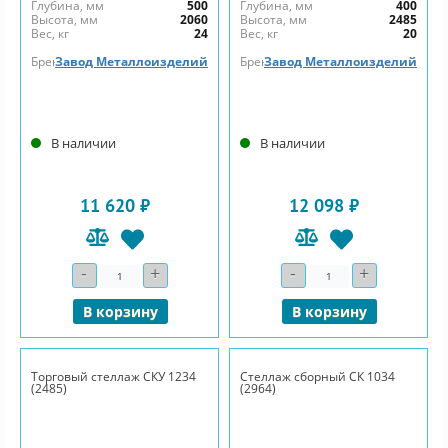
Глубина, мм
500
Глубина, мм
400
Высота, мм
2060
Высота, мм
2485
Вес, кг
24
Вес, кг
20
Бренд
Завод Металлоизделий
Бренд
Завод Металлоизделий
В наличии
В наличии
11 620 ₽
12 098 ₽
-
+
-
+
Количество
Количество
В корзину
В корзину
Торговый стеллаж СКУ 1234
Стеллаж сборный СК 1034
(2485)
(2964)