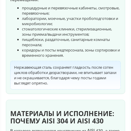
процедурные и перевязочные кабинеты, смотровые,
перевязочные;
лаборатории, моечные, участки пробоподготовки и
микробиологии;
стоматологические клиники, стерилизационные,
зоны приема/выдачи инструментов;
пищеблоки, раздаточные, санитарные комнаты
персонала;
коридоры и посты медперсонала, зоны сортировки и
временного хранения.
Нержавеющая сталь сохраняет гладкость после сотен
циклов обработки дезрастворами, не впитывает запахи
и не окрашивается, благодаря чему посты годами
выглядят опрятно.
МАТЕРИАЛЫ И ИСПОЛНЕНИЕ:
ПОЧЕМУ AISI 304 И AISI 430
В каталоге встречаются конструкции из AISI 430, а также