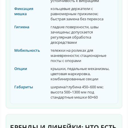
устойчивость к вибрациям
Фиксация
кольцевые держатели с
мешка
равномерным прижимом;
быстрая замена без перекоса
Гигиена
гладкие поверхности, швы
зачищены; допускается
регулярная обработка
дезсредствами
Мобильность
тележки на роликах для
маневренности; стационарные
посты с опорами
Опции
крышки, педальные механизмы,
цветовая маркировка,
комбинированные секции
Габариты
ширина/глубина 450–600 мм;
высота 500–1300 мм под
стандартные мешки 60×60
БРЕНДЫ И ЛИНЕЙКИ: ЧТО ЕСТЬ