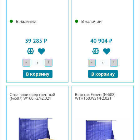
В наличии
В наличии
39 285 ₽
40 904 ₽
-
+
-
+
Количество
Количество
В корзину
В корзину
Стол производственный
Верстак Expert (№608)
(№607) W160.F2/F2.021
WTH160.WS1/F2.021