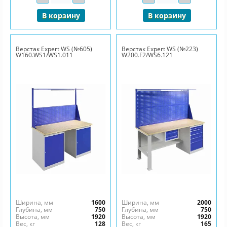
В корзину
В корзину
Верстак Expert WS (№605)
Верстак Expert WS (№223)
W160.WS1/WS1.011
W200.F2/WS6.121
Ширина, мм
1600
Ширина, мм
2000
Глубина, мм
750
Глубина, мм
750
Высота, мм
1920
Высота, мм
1920
Вес, кг
128
Вес, кг
165