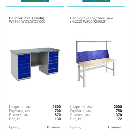
Верстак Profi (№604)
Стол производственный
WT160.WD5/WD5.000
(№222) W200.F2/F2.011
Ширина, мм
1600
Ширина, мм
2000
Глубина, мм
700
Глубина, мм
750
Высота, мм
870
Высота, мм
1370
Вес, кг
130
Вес, кг
72
Бренд
Промет
Бренд
Промет