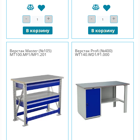
-
+
-
+
Количество
Количество
В корзину
В корзину
Верстак Master (№105)
Верстак Profi (№400)
MT100.MF1/MF1.201
WT140.WD1/F1.000