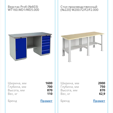
Верстак Profi (№603)
Стол производственный
WT160.WD1/WD5.000
(№220) W200.F2/F2/F2.000
Ширина, мм
1600
Ширина, мм
2000
Глубина, мм
700
Глубина, мм
750
Высота, мм
870
Высота, мм
870
Вес, кг
110
Вес, кг
62,9
Бренд
Промет
Бренд
Промет