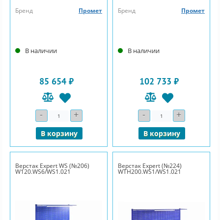
Бренд
Промет
Бренд
Промет
В наличии
В наличии
85 654 ₽
102 733 ₽
-
+
-
+
Количество
Количество
В корзину
В корзину
Верстак Expert WS (№206)
Верстак Expert (№224)
W120.WS6/WS1.021
WTH200.WS1/WS1.021