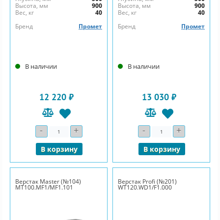
Высота, мм
900
Высота, мм
900
Вес, кг
40
Вес, кг
40
Бренд
Промет
Бренд
Промет
В наличии
В наличии
12 220 ₽
13 030 ₽
-
+
-
+
Количество
Количество
В корзину
В корзину
Верстак Master (№104)
Верстак Profi (№201)
MT100.MF1/MF1.101
WT120.WD1/F1.000