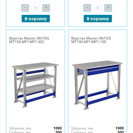
-
+
-
+
Количество
Количество
В корзину
В корзину
Верстак Master (№106)
Верстак Master (№103)
MT100.MF1/MF1.002
MT100.MF1/MF1.100
Ширина, мм
1000
Ширина, мм
1000
Глубина, мм
500
Глубина, мм
500