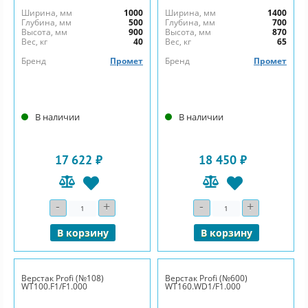
Ширина, мм
1000
Ширина, мм
1400
Глубина, мм
500
Глубина, мм
700
Высота, мм
900
Высота, мм
870
Вес, кг
40
Вес, кг
65
Бренд
Промет
Бренд
Промет
В наличии
В наличии
17 622 ₽
18 450 ₽
-
+
-
+
Количество
Количество
В корзину
В корзину
Верстак Profi (№108)
Верстак Profi (№600)
WT100.F1/F1.000
WT160.WD1/F1.000