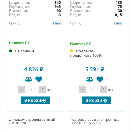
Ширина, мм
340
Ширина, мм
135
Глубина, мм
945
Глубина, мм
75
Высота, мм
90
Высота, мм
30
Вес, кг
1.3
Вес, кг
0,15
Бренд
Твес
Бренд
Твес
Наличие РУ
Наличие РУ
В наличии
Под заказ
предоплата 100%
4 826 ₽
5 591 ₽
-
+
-
+
Количество
Количество
шт
шт
В корзину
В корзину
Динамометр электронный
Торговые весы электронные
ДМЭР 120
Твес ВЭУ-15-2/5-А