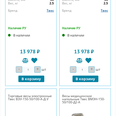
Вес, кг
2.5
Вес, кг
2.5
Бренд
Твес
Бренд
Твес
Наличие РУ
Наличие РУ
В наличии
В наличии
13 978 ₽
13 978 ₽
-
+
-
+
Количество
Количество
шт
шт
В корзину
В корзину
Торговые весы электронные
Весы медицинские
Твес ВЭУ-150-50/100-А-Д-У
напольные Твес ВМЭН-150-
50/100-Д2-А