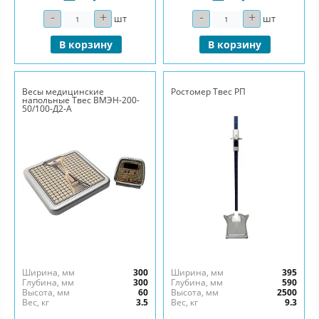
-
+
-
+
Количество
Количество
шт
шт
В корзину
В корзину
Весы медицинские
Ростомер Твес РП
напольные Твес ВМЭН-200-
50/100-Д2-А
Ширина, мм
300
Ширина, мм
395
Глубина, мм
300
Глубина, мм
590
Высота, мм
60
Высота, мм
2500
Вес, кг
3.5
Вес, кг
9.3