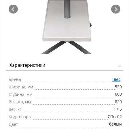
Характеристики
Фото 1/2
Бренд
Твес
520
Ширина, мм
600
Глубина, мм
820
Высота, мм
17.5
Вес, кг
СПп-02
Код товара
белый
Цвет