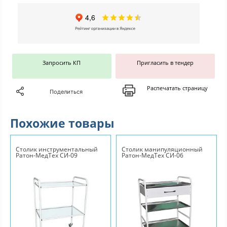
Запросить КП
Пригласить в тендер
Распечатать страницу
Поделиться
Похожие товары
Столик инструментальный
Столик манипуляционный
Ратон-МедТех СИ-09
Ратон-МедТех СИ-06