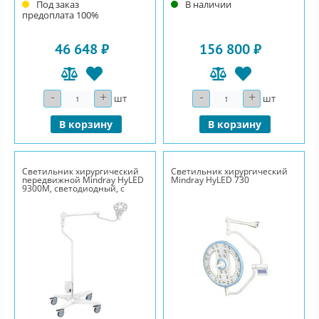
Под заказ
В наличии
предоплата 100%
46 648 ₽
156 800 ₽
-
+
-
+
Количество
Количество
шт
шт
В корзину
В корзину
Светильник хирургический
Светильник хирургический
передвижной Mindray HyLED
Mindray HyLED 730
9300M, светодиодный, с
аккумулятором