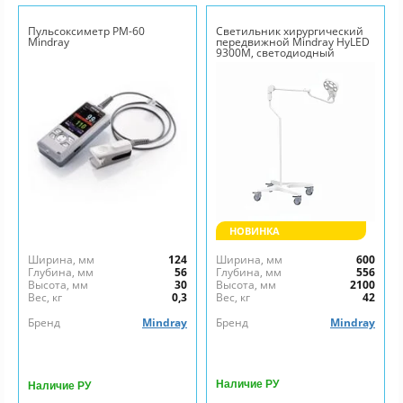
Пульсоксиметр PM-60
Светильник хирургический
Mindray
передвижной Mindray HyLED
9300M, светодиодный
НОВИНКА
Ширина, мм
124
Ширина, мм
600
Глубина, мм
56
Глубина, мм
556
Высота, мм
30
Высота, мм
2100
Вес, кг
0,3
Вес, кг
42
Бренд
Mindray
Бренд
Mindray
Наличие РУ
Наличие РУ