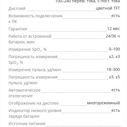
100–240 перем. тока, 5 пост. тока
цветной TFT
Дисплей
есть
Возможность подключения
к ПК
12 мес
Гарантия
24/36 ч
Работа от встроенной
батареи, мин
0–100
Измерение SpO₂, %
±2, ±3
Погрешность измерения
SpO₂, %
18–300
Измерение пульса, уд/мин
±3, ±5
Погрешность измерения
пульса, уд/мин
есть
Автоматическое
отключение
многорежимный
Отображение на дисплее
есть
Индикатор низкого уровня
заряда батареи
Источник питания