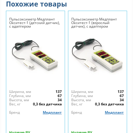
Похожие товары
Пульсоксиметр Медплант
Пульсоксиметр Медплант
Окситест-1 (детский датчик),
Окситест-1 (взрослый
с адаптером
датчик), с адаптером
Ширина, мм
137
Ширина, мм
137
Глубина, мм
67
Глубина, мм
67
Высота, мм
34
Высота, мм
34
Вес, кг
0,3 без датчика
Вес, кг
0,3 без датчика
Бренд
Медплант
Бренд
Медплант
Наличие РУ
Наличие РУ