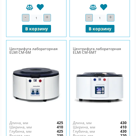
-
+
-
+
Количество
Количество
В корзину
В корзину
Центрифуга лабораторная
Центрифуга лабораторная
ELMI CM-6M
ELMI CM-6MT
Длина, мм
425
Длина, мм
430
Ширина, мм
410
Ширина, мм
410
Глубина, мм
425
Глубина, мм
430
Высота, мм
230
Высота, мм
220