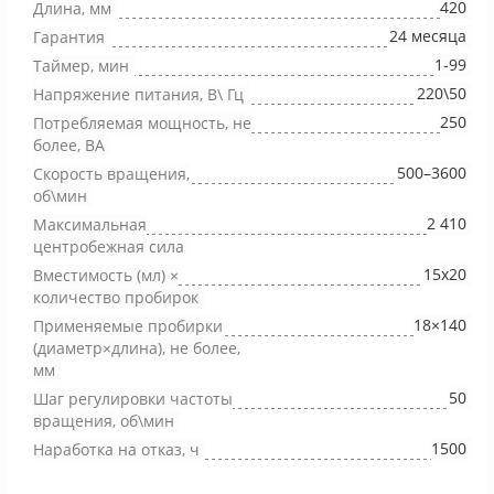
420
Длина, мм
24 месяца
Гарантия
1-99
Таймер, мин
220\50
Напряжение питания, В\ Гц
250
Потребляемая мощность, не
более, ВА
500–3600
Скорость вращения,
об\мин
2 410
Максимальная
центробежная сила
15x20
Вместимость (мл) ×
количество пробирок
18×140
Применяемые пробирки
(диаметр×длина), не более,
мм
50
Шаг регулировки частоты
вращения, об\мин
1500
Наработка на отказ, ч