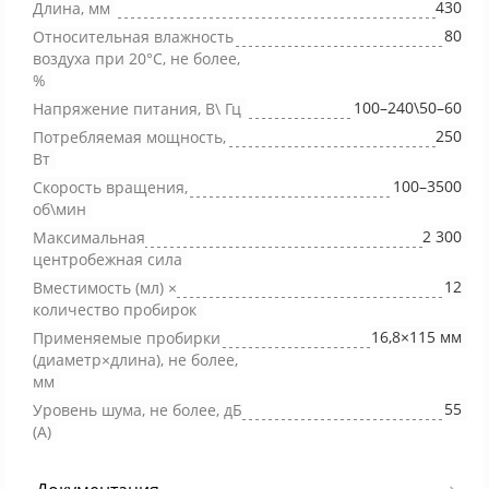
430
Длина, мм
80
Относительная влажность
воздуха при 20°С, не более,
%
100–240\50–60
Напряжение питания, В\ Гц
250
Потребляемая мощность,
Вт
100–3500
Скорость вращения,
об\мин
2 300
Максимальная
центробежная сила
12
Вместимость (мл) ×
количество пробирок
16,8×115 мм
Применяемые пробирки
(диаметр×длина), не более,
мм
55
Уровень шума, не более, дБ
(А)