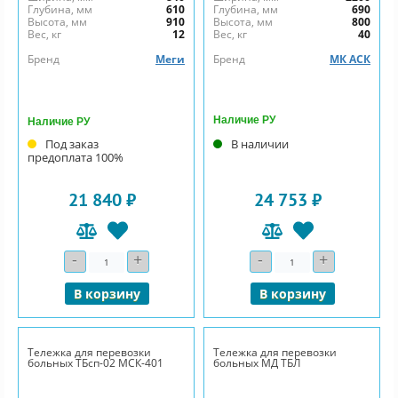
Глубина, мм
610
Глубина, мм
690
Высота, мм
910
Высота, мм
800
Вес, кг
12
Вес, кг
40
Бренд
Меги
Бренд
МК АСК
Наличие РУ
Наличие РУ
Под заказ
В наличии
предоплата 100%
21 840 ₽
24 753 ₽
-
+
-
+
Количество
Количество
В корзину
В корзину
Тележка для перевозки
Тележка для перевозки
больных ТБсп-02 МСК-401
больных МД ТБЛ