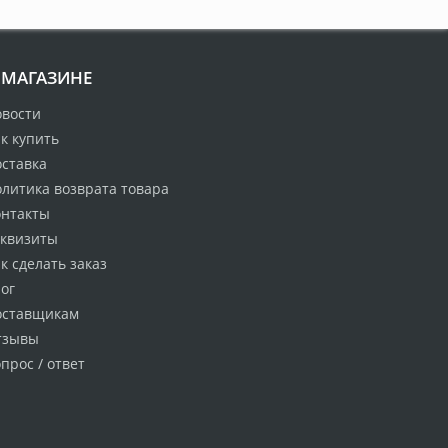
 МАГАЗИНЕ
овости
к купить
оставка
литика возврата товара
онтакты
еквизиты
к сделать заказ
ог
оставщикам
тзывы
прос / ответ