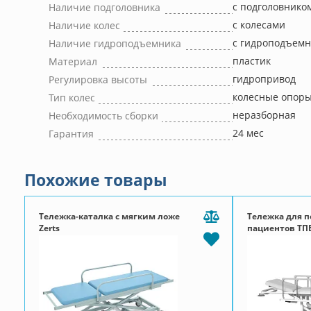
с подголовнико
Наличие подголовника
с колесами
Наличие колес
с гидроподъем
Наличие гидроподъемника
пластик
Материал
гидропривод
Регулировка высоты
колесные опоры
Тип колес
неразборная
Необходимость сборки
24 мес
Гарантия
Похожие товары
Тележка-каталка с мягким ложе
Тележка для 
Zerts
пациентов ТПБ
(Тренделенбур
Антитренделе