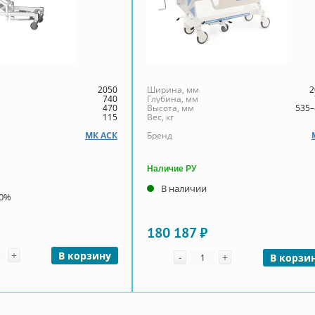
2050
Ширина, мм
2
740
Глубина, мм
470
Высота, мм
535–
115
Вес, кг
МК АСК
Бренд
Наличие РУ
В наличии
00%
180 187 ₽
чество
+
Количество
В корзину
-
+
В корзи