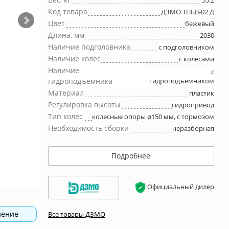
55.2
Код товара
ДЗМО ТПБВ-02 Д
Цвет
бежевый
Длина, мм
2030
Наличие подголовника
с подголовником
Наличие колес
с колесами
Наличие
с
гидроподъемника
гидроподъемником
Материал
пластик
Регулировка высоты
гидропривод
Тип колес
колесные опоры ø150 мм, с тормозом
Необходимость сборки
неразборная
Подробнее
Официальный дилер
нение
Все товары ДЗМО