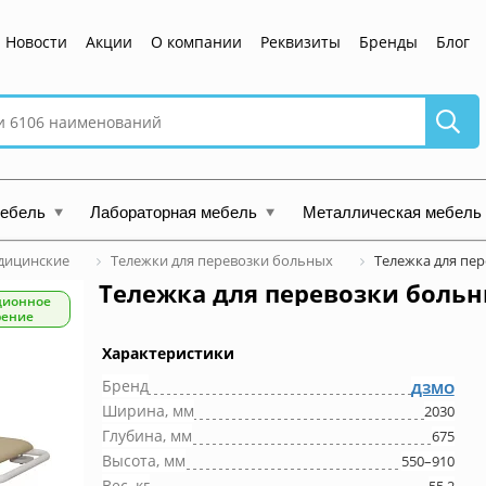
Новости
Акции
О компании
Реквизиты
Бренды
Блог
мебель
Лабораторная мебель
Металлическая мебель
дицинские
Тележки для перевозки больных
Тележка для пе
Тележка для перевозки больн
ционное
рение
Характеристики
Бренд
ДЗМО
Ширина, мм
2030
Глубина, мм
675
Высота, мм
550–910
Вес, кг