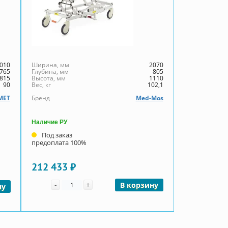
010
Ширина, мм
2070
765
Глубина, мм
805
815
Высота, мм
1110
90
Вес, кг
102,1
МЕТ
Бренд
Med-Mos
Наличие РУ
Под заказ
предоплата 100%
212 433 ₽
Количество
-
+
В корзину
ну