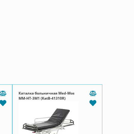
Каталка больничная Med-Mos
ММ-НТ-3М1 (KatB-41310R)