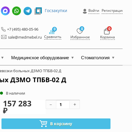
Госзакупки
Войти
Регистрация
0
0
+7 (495) 480-05-96
0
Сравнить
sale@medmebel.ru
Избранное
Корзина
Медицинское оборудование
Стоматология
ревозки больных ДЗМО ТПБВ-02 Д
ых ДЗМО ТПБВ-02 Д
В наличии
157 283
₽
В корзину