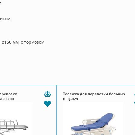
м
ником
 ø150 мм, с тормозом
перевозки
Тележка для перевозки больных
В.03.00
BLQ-029
г/
нбург)