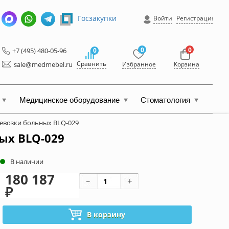
Госзакупки
Войти
Регистрация
0
0
+7 (495) 480-05-96
0
Сравнить
sale@medmebel.ru
Избранное
Корзина
Медицинское оборудование
Стоматология
ревозки больных BLQ-029
ых BLQ-029
В наличии
180 187
₽
В корзину