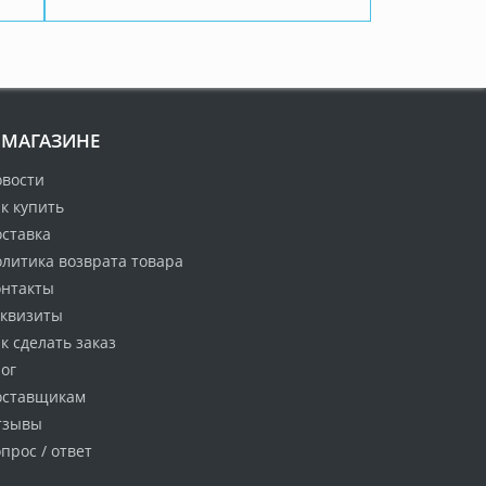
 МАГАЗИНЕ
овости
к купить
оставка
литика возврата товара
онтакты
еквизиты
к сделать заказ
ог
оставщикам
тзывы
прос / ответ