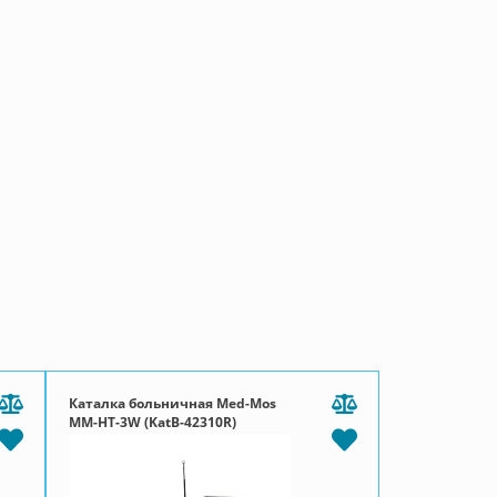
Каталка больничная Med-Mos
ММ-НТ-3W (KatB-42310R)