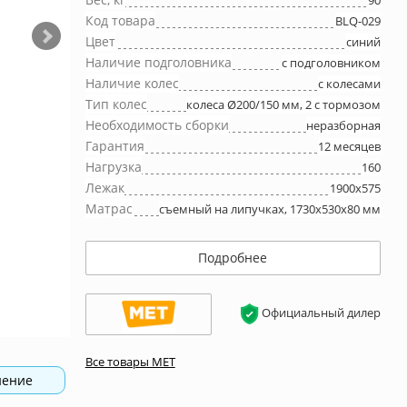
90
Код товара
BLQ-029
Цвет
синий
Наличие подголовника
с подголовником
Наличие колес
с колесами
Тип колес
колеса Ø200/150 мм, 2 с тормозом
Необходимость сборки
неразборная
Гарантия
12 месяцев
Нагрузка
160
Лежак
1900х575
Матрас
съемный на липучках, 1730х530х80 мм
Подробнее
Официальный дилер
Все товары МЕТ
нение