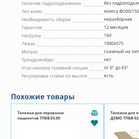
без гидроподъе
Наличие гидроподъемника
колеса Ø200/150
Тип колес
неразборная
Необходимость сборки
12 месяцев
Гарантия
160
Нагрузка
1900х575
Лежак
съемный на лип
Матрас
нет
Тренделенбург
от 0° до 65°
Угол наклона головной секции
есть
Регулировка стойки по высоте
Похожие товары
Тележка для перевозки
Тележка для 
пациентов ТПБВ.03.00
ДЗМО ТПБВ-02
(Тренделенбург/
Антитренделенбург)