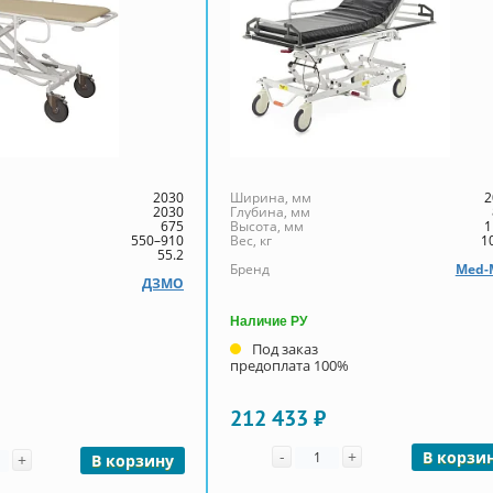
2030
Ширина, мм
2
2030
Глубина, мм
675
Высота, мм
1
550–910
Вес, кг
1
55.2
Бренд
Med-
ДЗМО
Наличие РУ
Под заказ
предоплата 100%
212 433 ₽
Количество
чество
-
+
В корзи
+
В корзину