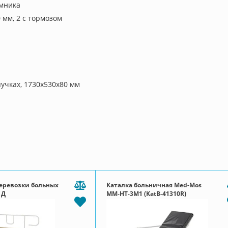
мника
 мм, 2 с тормозом
учках, 1730х530х80 мм
перевозки больных
Каталка больничная Med-Mos
 Д
ММ-НТ-3М1 (KatB-41310R)