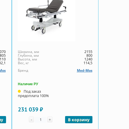
070
Ширина, мм
2155
805
Глубина, мм
800
110
Высота, мм
1240
02,1
Вес, кг
114,5
Mos
Бренд
Med-Mos
Наличие РУ
Под заказ
предоплата 100%
231 039 ₽
Количество
-
+
ну
В корзину