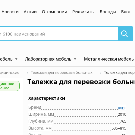
Новости
Акции
О компании
Реквизиты
Бренды
Блог
мебель
Лабораторная мебель
Металлическая мебель
дицинские
Тележки для перевозки больных
Тележка для пе
Тележка для перевозки больн
ционное
рение
Характеристики
Бренд
МЕТ
Ширина, мм
2010
Глубина, мм
765
Высота, мм
535–815
Вес, кг