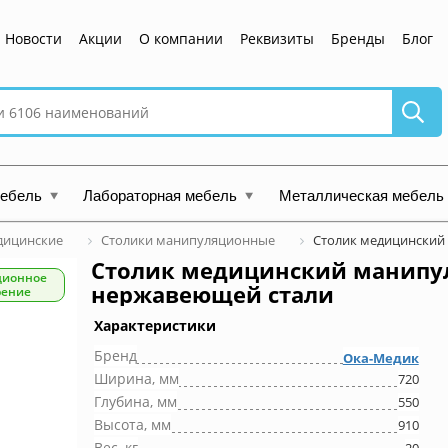
Новости
Акции
О компании
Реквизиты
Бренды
Блог
мебель
Лабораторная мебель
Металлическая мебель
дицинские
Столики манипуляционные
Столик медицинский
Столик медицинский манипу
ционное
нержавеющей стали
рение
Характеристики
Бренд
Ока-Медик
Ширина, мм
720
Глубина, мм
550
Высота, мм
910
Вес, кг