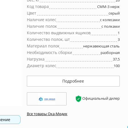
20
Код товара
СММ-3 нерж
Цвет
серый
Наличие колес
с колесами
Наличие полок
с полками
Количество выдвижных ящиков
1
Количество полок, шт
3
Материал полок
нержавеющая сталь
Необходимость сборки
разборная
Нагрузка
37,5
Диаметр колес
100
Подробнее
Официальный дилер
Все товары Ока-Медик
нение