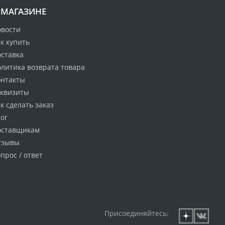
 МАГАЗИНЕ
овости
к купить
оставка
литика возврата товара
онтакты
еквизиты
к сделать заказ
ог
оставщикам
тзывы
прос / ответ
Присоединяйтесь: