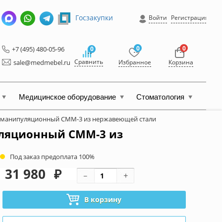
Госзакупки
Войти
Регистрация
0
0
+7 (495) 480-05-96
0
Сравнить
sale@medmebel.ru
Избранное
Корзина
Медицинское оборудование
Стоматология
 манипуляционный СММ-3 из нержавеющей стали
ляционный СММ-3 из
Под заказ предоплата 100%
31 980
₽
В корзину