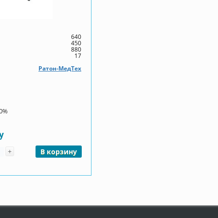
640
450
880
17
Ратон-МедТех
00%
у
чество
+
В корзину