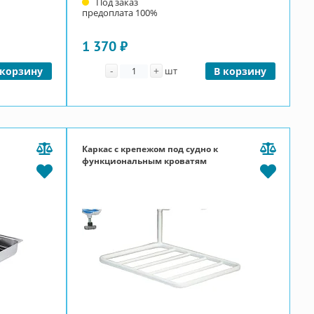
Под заказ
предоплата 100%
1 370 ₽
Количество
-
+
 корзину
шт
В корзину
Каркас с крепежом под судно к
функциональным кроватям
Ока-Медик