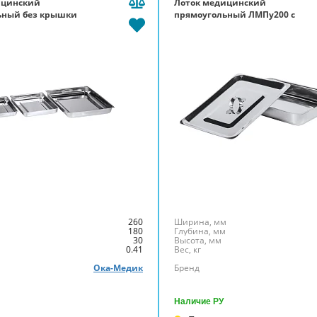
ицинский
Лоток медицинский
ьный без крышки
прямоугольный ЛМПу200 с
крышкой
м
260
Ширина, мм
м
180
Глубина, мм
30
Высота, мм
0.41
Вес, кг
Ока-Медик
Бренд
Наличие РУ