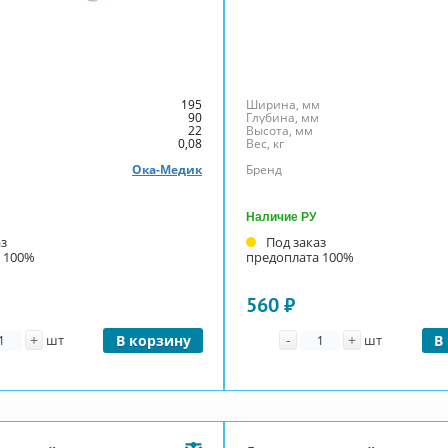
м
195
Ширина, мм
м
90
Глубина, мм
22
Высота, мм
0,08
Вес, кг
Ока-Медик
Бренд
Наличие РУ
аз
Под заказ
 100%
предоплата 100%
560 ₽
личество
Количество
+
-
+
шт
В корзину
шт
В