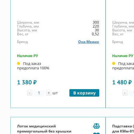
Ширина, мм
300
Ширина, м
Глубина, мм
220
Глубина, м
Высота, мм
30
Высота, мм
Вес, кг
0,52
Вес, кг
Бренд
Ока-Медик
Бренд
Наличие РУ
Наличие РУ
Под заказ
Под зак
предоплата 100%
предоплата
1 380 ₽
1 480 ₽
Количество
Ко
-
+
-
шт
В корзину
Лоток медицинский
Подставка 
прямоугольный без крышки
для КМм-0