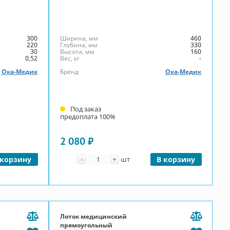
300
Ширина, мм
460
220
Глубина, мм
330
30
Высота, мм
160
0,52
Вес, кг
-
Ока-Медик
Бренд
Ока-Медик
Под заказ
предоплата 100%
2 080 ₽
Количество
-
+
 корзину
шт
В корзину
Лоток медицинский
прямоугольный