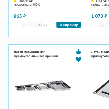
Под заказ
Под зак
предоплата 100%
предоплата
865 ₽
1 070 ₽
Количество
Ко
-
+
-
шт
В корзину
Лоток медицинский
Лоток мед
прямоугольный без крышки
прямоугол
ЛМПу300
крышкой