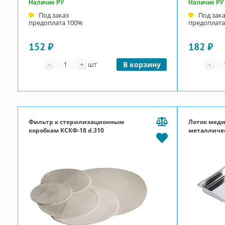
Наличие РУ
Наличие РУ
Под заказ
Под зак
предоплата 100%
предоплата
152 ₽
182 ₽
Количество
Ко
-
+
-
шт
В корзину
Фильтр к стерилизационным
Лоток мед
коробкам КСКФ-18 d.310
металличе
стоматоло