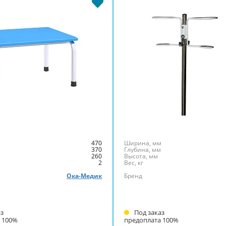
кровати Ока-Медик
м
470
Ширина, мм
м
370
Глубина, мм
260
Высота, мм
2
Вес, кг
Ока-Медик
Бренд
аз
Под заказ
 100%
предоплата 100%