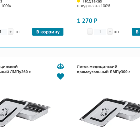
аз
Под заказ
 100%
предоплата 100%
1 270 ₽
личество
Количество
+
-
+
шт
В корзину
шт
В
ицинский
Лоток медицинский
ьный ЛМПу260 с
прямоугольный ЛМПу300 с
крышкой