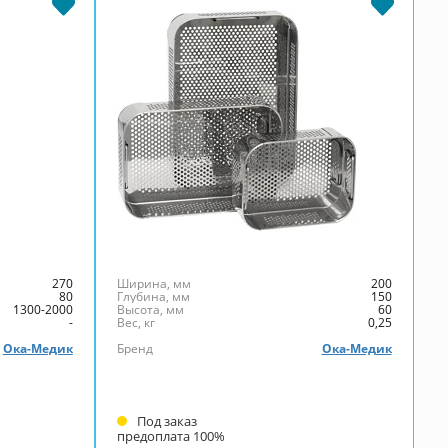
перфорированный ЛМПп-200
(200х150х60)
270
Ширина, мм
200
80
Глубина, мм
150
1300-2000
Высота, мм
60
-
Вес, кг
0,25
Ока-Медик
Бренд
Ока-Медик
Под заказ
предоплата 100%