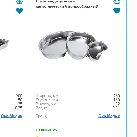
Лоток медицинский
металлический почкообразный
ЛМПЧ 260 (260х160х32)
200
Ширина, мм
260
150
Глубина, мм
160
25
Высота, мм
32
0,25
Вес, кг
0.31
Ока-Медик
Бренд
Ока-Медик
Наличие РУ