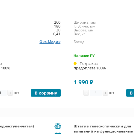
м
260
Ширина, мм
м
180
Глубина, мм
30
Высота, мм
0,41
Вес, кг
Ока-Медик
Бренд
Наличие РУ
аз
Под заказ
 100%
предоплата 100%
1 990 ₽
личество
Количество
+
-
+
шт
В корзину
шт
В
(одноступенчатая)
Штатив телескопический для
1
вливаний на функциональные