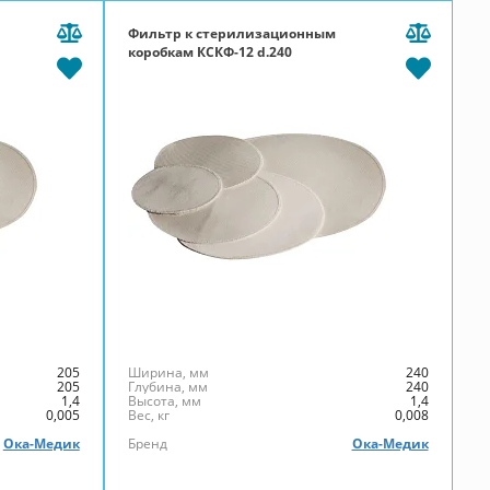
Фильтр к стерилизационным
коробкам КСКФ-12 d.240
205
Ширина, мм
240
205
Глубина, мм
240
1,4
Высота, мм
1,4
0,005
Вес, кг
0,008
Ока-Медик
Бренд
Ока-Медик