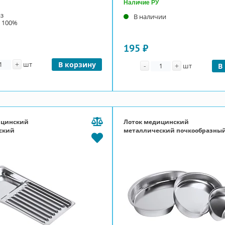
Наличие РУ
аз
В наличии
 100%
195 ₽
личество
+
Количество
шт
В корзину
-
+
шт
В
ицинский
Лоток медицинский
ский
металлический почкообразны
гический ЛМСТ
ЛМПЧ 160 (160х70х25)