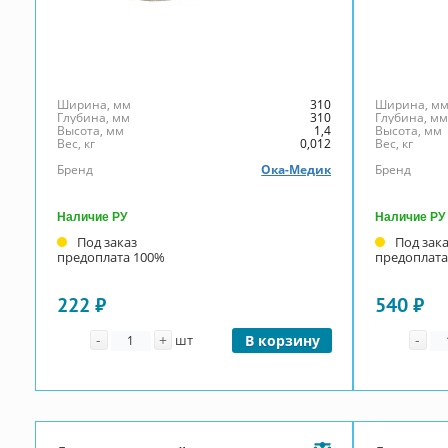
Ширина, мм
310
Ширина, м
Глубина, мм
310
Глубина, м
Высота, мм
1,4
Высота, мм
Вес, кг
0,012
Вес, кг
Бренд
Ока-Медик
Бренд
Наличие РУ
Наличие РУ
Под заказ
Под зак
предоплата 100%
предоплата
222 ₽
540 ₽
Количество
Ко
-
+
-
шт
В корзину