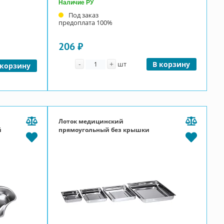
Наличие РУ
Под заказ
предоплата 100%
206 ₽
Количество
-
+
шт
В корзину
 корзину
Лоток медицинский
й
прямоугольный без крышки
ЛМПу200