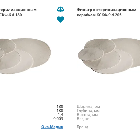
стерилизационным
Фильтр к стерилизационным
СКФ-6 d.180
коробкам КСКФ-9 d.205
м
180
Ширина, мм
м
180
Глубина, мм
1,4
Высота, мм
0,003
Вес, кг
Ока-Медик
Бренд