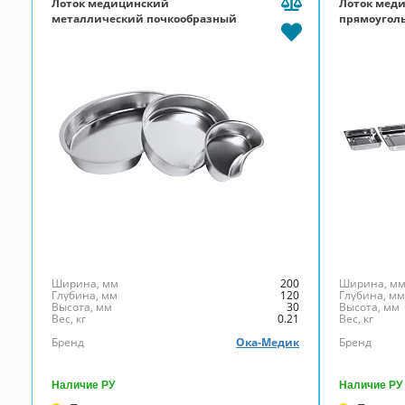
Лоток медицинский
Лоток мед
металлический почкообразный
прямоугол
ЛМПЧ 200 (200х120х30)
ЛМПу260
Ширина, мм
200
Ширина, м
Глубина, мм
120
Глубина, м
Высота, мм
30
Высота, мм
Вес, кг
0.21
Вес, кг
Бренд
Ока-Медик
Бренд
Наличие РУ
Наличие РУ