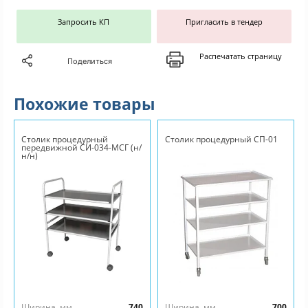
Запросить КП
Пригласить в тендер
Распечатать страницу
Поделиться
Похожие товары
Столик процедурный
Столик процедурный СП-01
передвижной СИ-034-МСГ (н/
н/н)
Ширина, мм
740
Ширина, мм
700