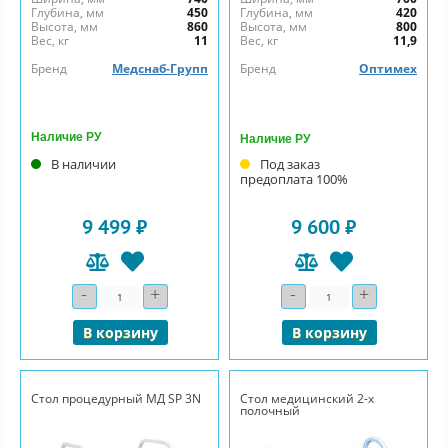
Глубина, мм
450
Глубина, мм
420
Высота, мм
860
Высота, мм
800
Вес, кг
11
Вес, кг
11,9
Бренд
Медснаб-Групп
Бренд
Оптимех
Наличие РУ
Наличие РУ
В наличии
Под заказ
предоплата 100%
9 499 ₽
9 600 ₽
-
+
-
+
Количество
Количество
В корзину
В корзину
Стол процедурный МД SP 3N
Стол медицинский 2-х
полочный