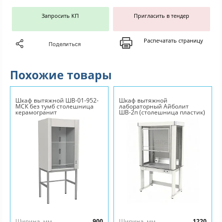
Запросить КП
Пригласить в тендер
Распечатать страницу
Поделиться
Похожие товары
Шкаф вытяжной ШВ-01-952-
Шкаф вытяжной
МСК без тумб столешница
лабораторный Айболит
керамогранит
ШВ-2п (столешница пластик)
Ширина, мм
900
Ширина, мм
1220