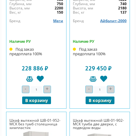
Глубина, мм
750
Глубина, мм
740
Высота, мм
2200
Высота, мм
2180
Вес, кг
150
Вес, кг
137
Бренд
Меги
Бренд
Айболит-2000
Наличие РУ
Наличие РУ
Под заказ
Под заказ
предоплата 100%
предоплата 100%
228 886 ₽
229 450 ₽
-
+
-
+
Количество
Количество
В корзину
В корзину
Шкаф вытяжной ШВ-01-952-
Шкаф вытяжной ШВ-01-902-
МСК без тумб столешница
МСК тумба две дверки, с
химпластик
подводом воды
нержавеющая сталь