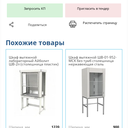
Запросить КП
Пригласить в тендер
Распечатать страницу
Поделиться
Похожие товары
Шкаф вытяжной
Шкаф вытяжной ШВ-01-952-
лабораторный Айболит
МСК без тумб столешница
ШВ-2п (столешница пластик)
нержавеющая сталь
Ширина, мм
1220
Ширина, мм
900