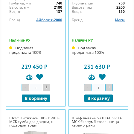
Глубина, мм
740
Глубина, мм
750
Высота, мм
2180
Высота, мм
2200
Вес, кг
137
Вес, кг
150
Бренд
Айболит-2000
Бренд
Меги
Наличие РУ
Наличие РУ
Под заказ
Под заказ
предоплата 100%
предоплата 100%
229 450 ₽
231 630 ₽
-
+
-
+
Количество
Количество
В корзину
В корзину
Шкаф вытяжной ШВ-01-902-
Шкаф вытяжной ШВ-03-903-
МСК тумба две дверки, с
МСК без тумб столешница
подводом воды
керамогранит
нержавеющая сталь