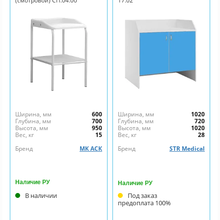
(смотровой) СП.04.00
17.02
Ширина, мм
600
Ширина, мм
1020
Глубина, мм
700
Глубина, мм
720
Высота, мм
950
Высота, мм
1020
Вес, кг
15
Вес, кг
28
Бренд
МК АСК
Бренд
STR Medical
Наличие РУ
Наличие РУ
В наличии
Под заказ
предоплата 100%