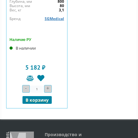
Глубина, мм
800
Высота, мм
80
Вес, кг
3,1
Бренд
SGMedical
Наличие РУ
В наличии
5 182 ₽
-
+
Количество
В корзину
Производство и