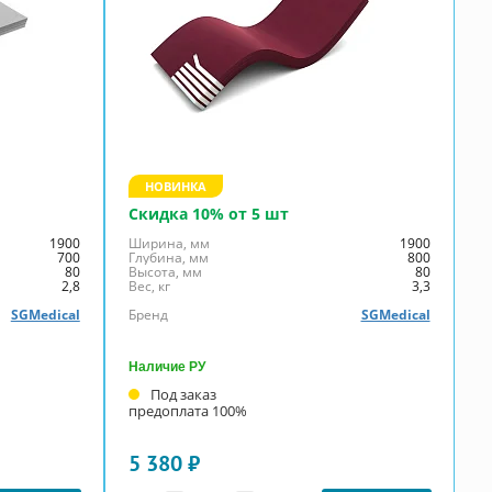
НОВИНКА
Скидка 10% от 5 шт
1900
Ширина, мм
1900
700
Глубина, мм
800
80
Высота, мм
80
2,8
Вес, кг
3,3
SGMedical
Бренд
SGMedical
Наличие РУ
Под заказ
предоплата 100%
5 380 ₽