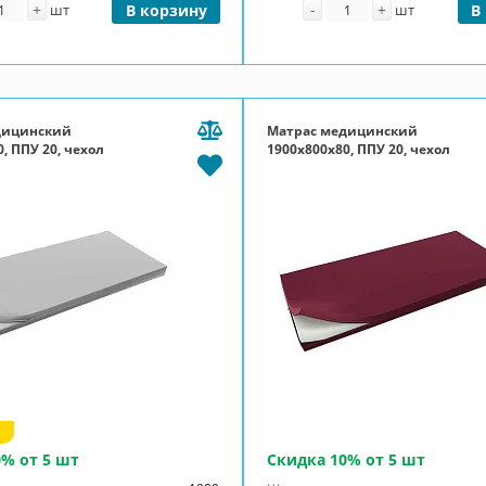
личество
Количество
+
-
+
шт
В корзину
шт
В
дицинский
Матрас медицинский
, ППУ 20, чехол
1900x800x80, ППУ 20, чехол
молния, серый
Эконом, П-молния, бордовый
0% от 5 шт
Скидка 10% от 5 шт