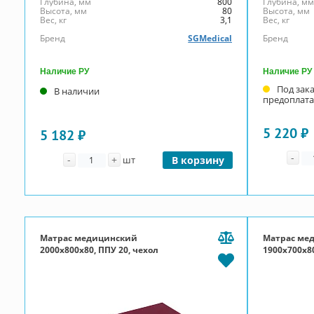
Глубина, мм
800
Глубина, м
Высота, мм
80
Высота, мм
Вес, кг
3,1
Вес, кг
Бренд
SGMedical
Бренд
Наличие РУ
Наличие РУ
Под зак
В наличии
предоплата
5 220 ₽
5 182 ₽
Ко
Количество
-
-
+
шт
В корзину
Матрас медицинский
Матрас ме
2000x800x80, ППУ 20, чехол
1900x700x80
Эконом, П-молния, бордовый
Эконом, П-