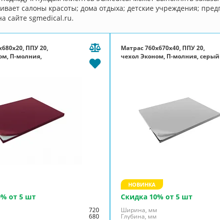
живает салоны красоты; дома отдыха; детские учреждения; пред
 сайте sgmedical.ru.
680x20, ППУ 20,
Матрас 760x670x40, ППУ 20,
ом, П-молния,
чехол Эконом, П-молния, серый
НОВИНКА
0% от 5 шт
Скидка 10% от 5 шт
м
720
Ширина, мм
м
680
Глубина, мм