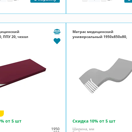
дицинский
Матрас медицинский
, ППУ 20, чехол
универсальный 1950x850x80,
молния, бордовый
ППУ 20, чехол Эконом, П-молния
серый
0% от 5 шт
Скидка 10% от 5 шт
м
1950
Ширина, мм