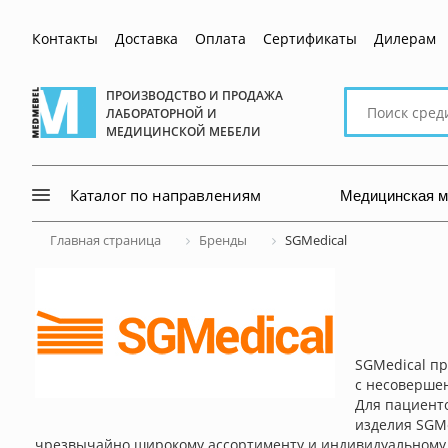
Контакты
Доставка
Оплата
Сертификаты
Дилерам
Поиск
ПРОИЗВОДСТВО И ПРОДАЖА
ЛАБОРАТОРНОЙ И
по
МЕДИЦИНСКОЙ МЕБЕЛИ
сайту
Медицинская 
Каталог по направлениям
Главная страница
Бренды
SGMedical
SGMedical пр
с несоверше
Для пациент
изделия SGMe
чрезвычайно широкому ассортименту и индивидуальному п