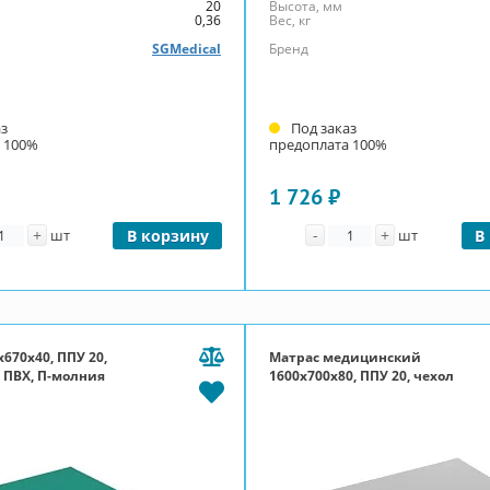
20
Высота, мм
0,36
Вес, кг
SGMedical
Бренд
аз
Под заказ
 100%
предоплата 100%
1 726 ₽
личество
Количество
+
-
+
шт
В корзину
шт
В
670x40, ППУ 20,
Матрас медицинский
 ПВХ, П-молния
1600x700x80, ППУ 20, чехол
Эконом, П-молния, серый