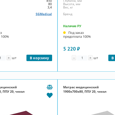
м
850
Глубина, мм
80
Высота, мм
3,4
Вес, кг
SGMedical
Бренд
Наличие РУ
аз
Под заказ
 100%
предоплата 100%
5 220 ₽
личество
Количество
+
-
+
шт
В корзину
шт
В
дицинский
Матрас медицинский
, ППУ 20, чехол
1900x700x80, ППУ 20, чехол
молния, бордовый
Эконом, П-молния, серый