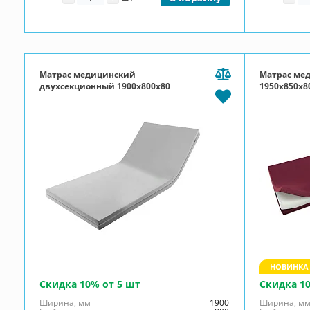
Матрас медицинский
Матрас ме
двухсекционный 1900x800x80
1950x850x80
ППУ 20, чехол Эконом, П-молния,
Эконом, П-
серый
НОВИНКА
Скидка 10% от 5 шт
Скидка 1
Ширина, мм
1900
Ширина, м