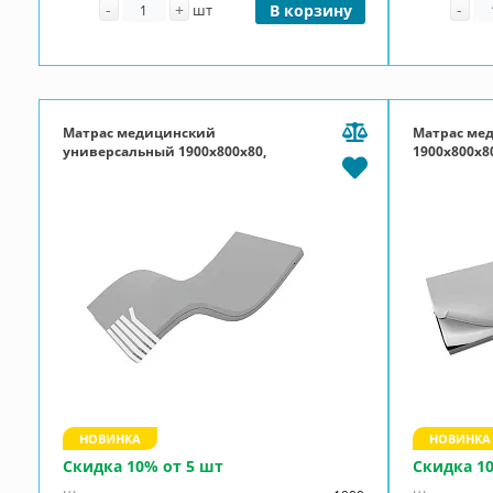
Количество
Ко
-
+
-
шт
В корзину
Матрас медицинский
Матрас ме
универсальный 1900x800x80,
1900x800x80
ППУ 20, чехол Эконом, П-молния,
Эконом, П-
серый
НОВИНКА
НОВИНКА
Скидка 10% от 5 шт
Скидка 1