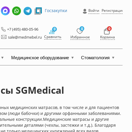
Госзакупки
Войти
Регистрация
0
0
+7 (495) 480-05-96
0
Сравнить
sale@medmebel.ru
Избранное
Корзина
Медицинское оборудование
Стоматология
сы SGMedical
нных медицинских матрасов, в том числе и для пациентов
зом (люди бабочки) и другими орфанными заболеваниями.
уальные конструкции.Медицинские матрасы и другие
ельными деталями (чехлы, застежки и т.д.). Благодаря
не только медицинских учреждений всех видов