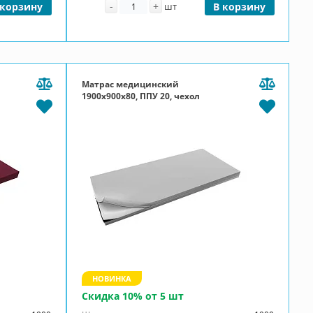
Количество
-
+
 корзину
шт
В корзину
Матрас медицинский
1900x900x80, ППУ 20, чехол
Эконом, П-молния, серый
НОВИНКА
Скидка 10% от 5 шт