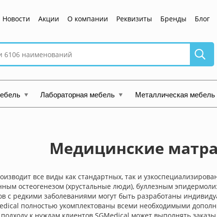
Новости
Акции
О компании
Реквизиты
Бренды
Блог
мебель
Лабораторная мебель
Металлическая мебель
Медицинские матра
оизводит все виды как стандартных, так и узкоспециализирова
нным остеогенезом (хрустальные люди), буллезным эпидермоли
ов с редкими заболеваниями могут быть разработаны индивид
dical полностью укомплектованы всеми необходимыми дополнит
одходу к нуждам клиентов SGMedical может выполнять заказы 