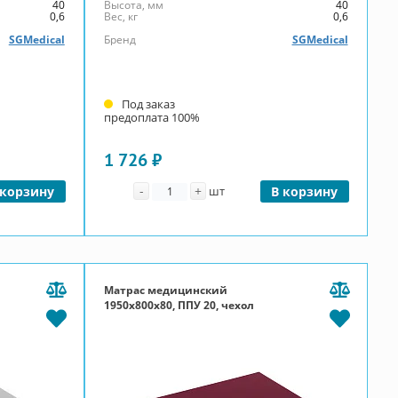
40
Высота, мм
40
0,6
Вес, кг
0,6
SGMedical
Бренд
SGMedical
Под заказ
предоплата 100%
1 726 ₽
Количество
-
+
 корзину
шт
В корзину
Матрас медицинский
1950x800x80, ППУ 20, чехол
Эконом, П-молния, бордовый