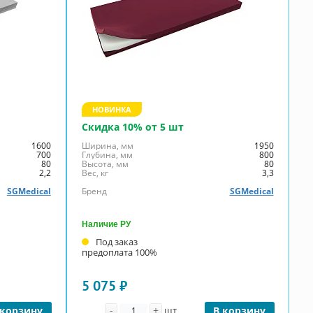
НОВИНКА
Скидка 10% от 5 шт
1600
Ширина, мм
1950
700
Глубина, мм
800
80
Высота, мм
80
2,2
Вес, кг
3,3
SGMedical
Бренд
SGMedical
Наличие РУ
Под заказ
предоплата 100%
5 075 ₽
Количество
-
+
 корзину
шт
В корзину