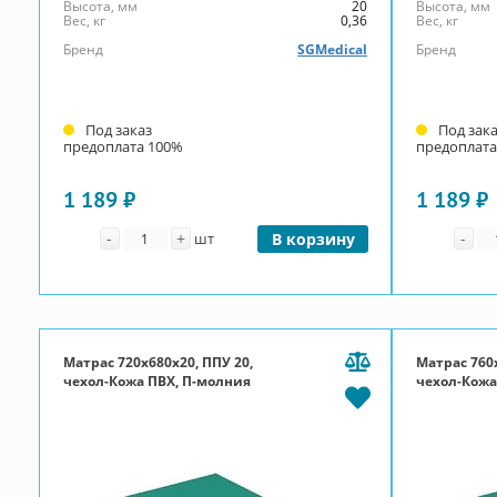
Высота, мм
20
Высота, мм
Вес, кг
0,36
Вес, кг
Бренд
SGMedical
Бренд
Под заказ
Под зак
предоплата 100%
предоплата
1 189 ₽
1 189 ₽
Количество
Ко
-
+
-
шт
В корзину
Матрас 720x680x20, ППУ 20,
Матрас 760x
чехол-Кожа ПВХ, П-молния
чехол-Кожа