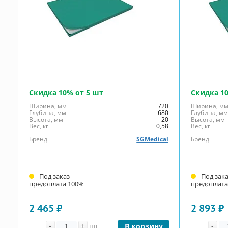
Скидка 10% от 5 шт
Скидка 1
Ширина, мм
720
Ширина, м
Глубина, мм
680
Глубина, м
Высота, мм
20
Высота, мм
Вес, кг
0,58
Вес, кг
Бренд
SGMedical
Бренд
Под заказ
Под зак
предоплата 100%
предоплата
2 465 ₽
2 893 ₽
Количество
Ко
-
+
-
шт
В корзину