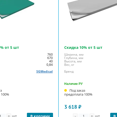
0% от 5 шт
Скидка 10% от 5 шт
м
760
Ширина, мм
м
670
Глубина, мм
40
Высота, мм
0,84
Вес, кг
SGMedical
Бренд
Наличие РУ
аз
Под заказ
 100%
предоплата 100%
3 618 ₽
личество
Количество
+
-
+
шт
В корзину
шт
В