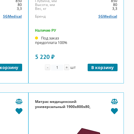
850
Глубина, мм
850
80
Высота, мм
80
3,3
Вес, кг
3,3
SGMedical
Бренд
SGMedical
Наличие РУ
Под заказ
предоплата 100%
5 220 ₽
Количество
-
+
 корзину
шт
В корзину
Матрас медицинский
универсальный 1900x800x80,
ППУ 20, чехол Эконом, П-молния,
бордовый