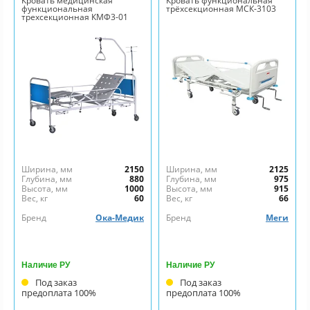
Кровать медицинская
Кровать функциональная
функциональная
трёхсекционная МСК-3103
трехсекционная КМФ3-01
Ширина, мм
2150
Ширина, мм
2125
Глубина, мм
880
Глубина, мм
975
Высота, мм
1000
Высота, мм
915
Вес, кг
60
Вес, кг
66
Бренд
Ока-Медик
Бренд
Меги
Наличие РУ
Наличие РУ
Под заказ
Под заказ
предоплата 100%
предоплата 100%