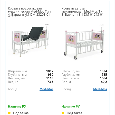
Кровать подростковая
Кровать детская
механическая Med-Mos Тип
механическая Med-Mos Тип
4. Вариант 4.1 DM-2320S-01
3. Вариант 3.1 DM-0124S-01
(2 функции)
Ширина, мм
1817
Ширина, мм
1634
Глубина, мм
930
Глубина, мм
785
Высота, мм
1118
Высота, мм
1064
Вес, кг
73,5
Вес, кг
49,2
Бренд
Med-Mos
Бренд
Med-Mos
Наличие РУ
Наличие РУ
Под заказ
Под заказ