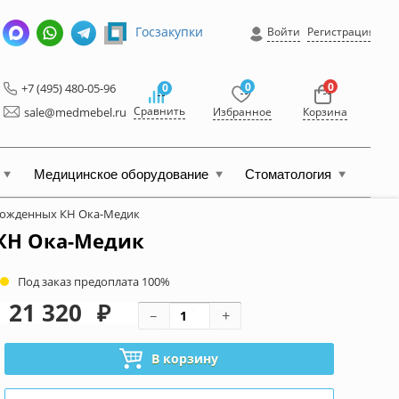
Госзакупки
Войти
Регистрация
0
0
+7 (495) 480-05-96
0
Сравнить
sale@medmebel.ru
Избранное
Корзина
Медицинское оборудование
Стоматология
рожденных КН Ока-Медик
КН Ока-Медик
Под заказ предоплата 100%
21 320
₽
В корзину