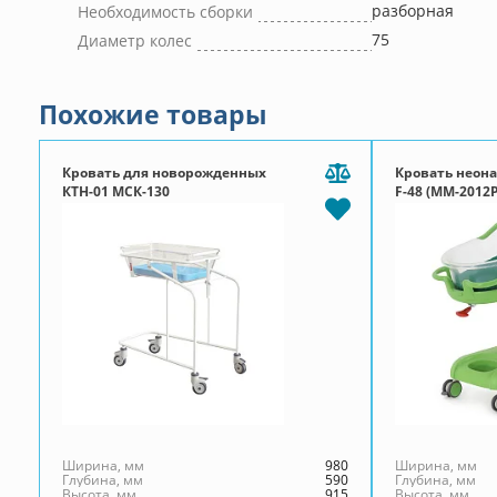
разборная
Необходимость сборки
75
Диаметр колес
Похожие товары
Кровать для новорожденных
Кровать неон
КТН-01 МСК-130
F-48 (MM-2012Р
со съёмным к
Ширина, мм
980
Ширина, мм
Глубина, мм
590
Глубина, мм
Высота, мм
915
Высота, мм