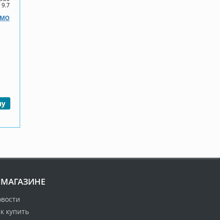
9.7
ЗМО
ну
 МАГАЗИНЕ
овости
к купить