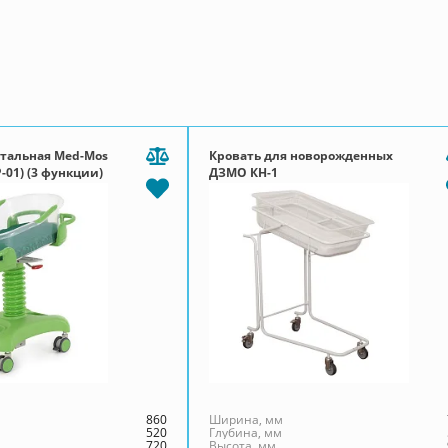
атальная Med-Mos
Кровать для новорожденных
-01) (3 функции)
ДЗМО КН-1
ювезом
860
Ширина, мм
520
Глубина, мм
720
Высота, мм