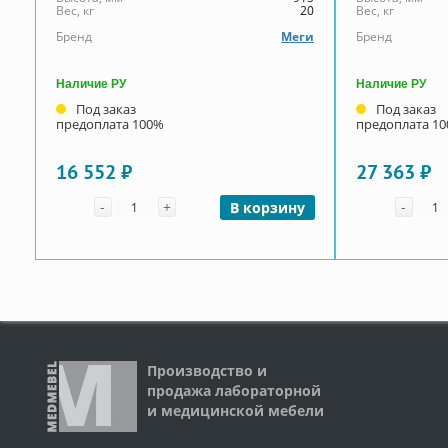
Вес, кг
20
Вес, кг
Бренд
Меги
Бренд
Наличие РУ
Наличие РУ
Под заказ
Под заказ
предоплата 100%
предоплата 1
16 552 ₽
27 363 ₽
Количество
Коли
-
+
-
В корзину
Производство и
продажа лабораторной
и медицинской мебели