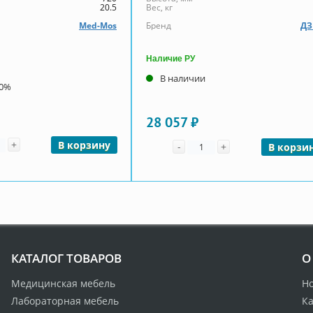
20.5
Вес, кг
Med-Mos
Бренд
Д
Наличие РУ
В наличии
00%
28 057 ₽
чество
+
Количество
В корзину
-
+
В корзи
КАТАЛОГ ТОВАРОВ
О
Медицинская мебель
Н
Лабораторная мебель
Ка