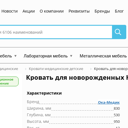
Новости
Акции
О компании
Реквизиты
Бренды
Блог
мебель
Лабораторная мебель
Металлическая мебель
дицинские
Кровати медицинские детские
Кровать для ново
Кровать для новорожденных 
ционное
рение
Характеристики
Бренд
Ока-Медик
Ширина, мм
830
Глубина, мм
530
Высота, мм
950
Вес, кг