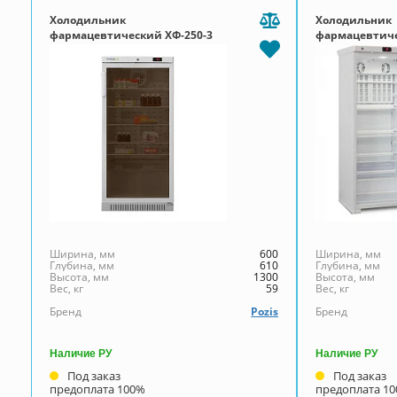
Холодильник
Холодильник
фармацевтический ХФ-250-3
фармацевтич
Позис с тонированной
280K-GB
стеклянной дверью
Ширина, мм
600
Ширина, мм
Глубина, мм
610
Глубина, мм
Высота, мм
1300
Высота, мм
Вес, кг
59
Вес, кг
Бренд
Pozis
Бренд
Наличие РУ
Наличие РУ
Под заказ
Под заказ
предоплата 100%
предоплата 1