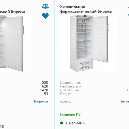
Холодильник
еский Бирюса
фармацевтический Бирюса
350К-G
580
Ширина, мм
620
Глубина, мм
1470
Высота, мм
1
53
Вес, кг
Бирюса
Бренд
Бир
Наличие РУ
В наличии
00%