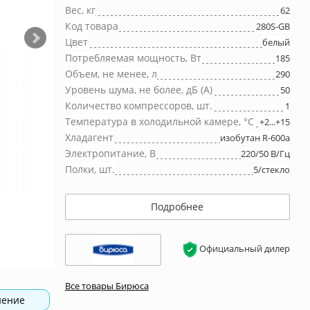
Вес, кг
62
Код товара
280S-GB
Цвет
белый
Потребляемая мощность, Вт
185
Объем, не менее, л
290
Уровень шума, не более, дБ (А)
50
Количество компрессоров, шт.
1
Температура в холодильной камере, °С
+2...+15
Хладагент
изобутан R-600a
Электропитание, В
220/50 В/Гц
Полки, шт.
5/стекло
Подробнее
Официальный дилер
Все товары Бирюса
нение