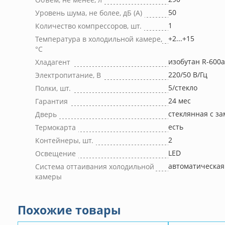
50
Уровень шума, не более, дБ (А)
1
Количество компрессоров, шт.
+2...+15
Температура в холодильной камере,
°С
изобутан R-600a
Хладагент
220/50 В/Гц
Электропитание, В
5/стекло
Полки, шт.
24 мес
Гарантия
стеклянная с з
Дверь
есть
Термокарта
2
Контейнеры, шт.
LED
Освещение
автоматическая
Система оттаивания холодильной
камеры
Похожие товары