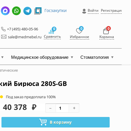
Госзакупки
Войти
Регистрация
0
0
+7 (495) 480-05-96
0
Сравнить
sale@medmebel.ru
Избранное
Корзина
Медицинское оборудование
Стоматология
втические
ий Бирюса 280S-GB
Под заказ предоплата 100%
40 378
₽
В корзину