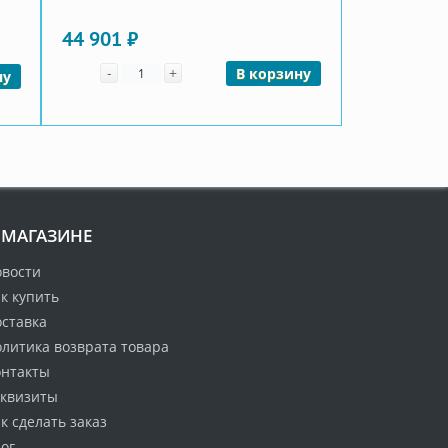
44 901 ₽
Количество
-
+
В корзину
ну
 МАГАЗИНЕ
овости
к купить
оставка
литика возврата товара
онтакты
еквизиты
к сделать заказ
ог