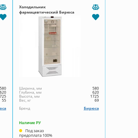
Холодильник
фармацевтический Бирюса
350S-G
580
Ширина, мм
580
620
Глубина, мм
620
725
Высота, мм
1725
55
Вес, кг
69
юса
Бренд
Бирюса
Наличие РУ
Под заказ
предоплата 100%