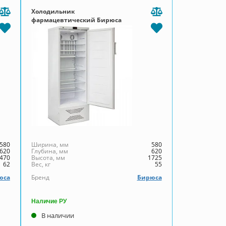
Холодильник
фармацевтический Бирюса
350К-G
580
Ширина, мм
580
620
Глубина, мм
620
470
Высота, мм
1725
62
Вес, кг
55
юса
Бренд
Бирюса
Наличие РУ
В наличии