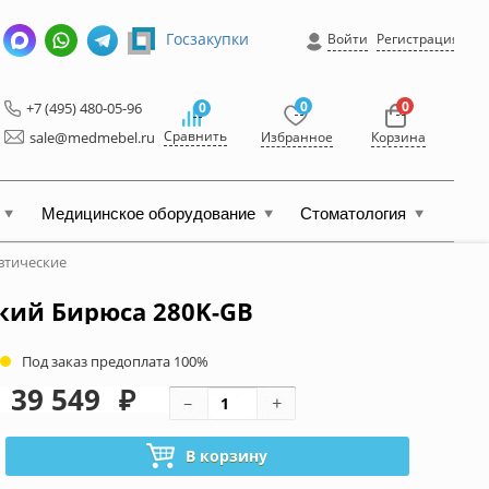
Госзакупки
Войти
Регистрация
0
0
+7 (495) 480-05-96
0
Сравнить
sale@medmebel.ru
Избранное
Корзина
Медицинское оборудование
Стоматология
втические
ий Бирюса 280K-GB
Под заказ предоплата 100%
39 549
₽
В корзину