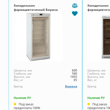
Холодильник
Холодильник
фармацевтический Бирюса
фармацевтиче
250S-GB
Позис с тони
стеклянной д
Ширина, мм
600
Ширина, мм
Глубина, мм
590
Глубина, мм
Высота, мм
1455
Высота, мм
Вес, кг
65
Вес, кг
Бренд
Бирюса
Бренд
Наличие РУ
Наличие РУ
Под заказ
Под заказ
предоплата 100%
предоплата 1