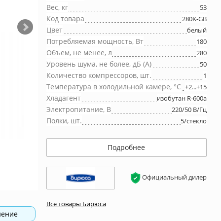
Вес, кг
53
Код товара
280K-GB
Цвет
белый
Потребляемая мощность, Вт
180
Объем, не менее, л
280
Уровень шума, не более, дБ (А)
50
Количество компрессоров, шт.
1
Температура в холодильной камере, °С
+2...+15
Хладагент
изобутан R-600a
Электропитание, В
220/50 В/Гц
Полки, шт.
5/стекло
Подробнее
Официальный дилер
Все товары Бирюса
нение