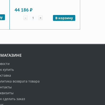
44 186 ₽
Количество
ну
-
+
В корзину
 МАГАЗИНЕ
овости
к купить
оставка
литика возврата товара
онтакты
еквизиты
к сделать заказ
ог