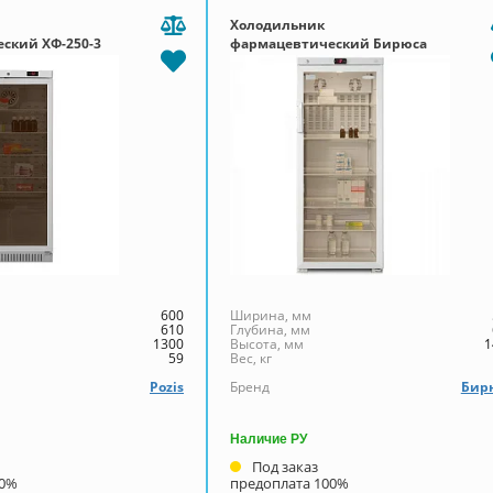
Холодильник
ский ХФ-250-3
фармацевтический Бирюса
рованной
280S-GB
верью
600
Ширина, мм
610
Глубина, мм
1300
Высота, мм
1
59
Вес, кг
Pozis
Бренд
Бир
Наличие РУ
Под заказ
00%
предоплата 100%