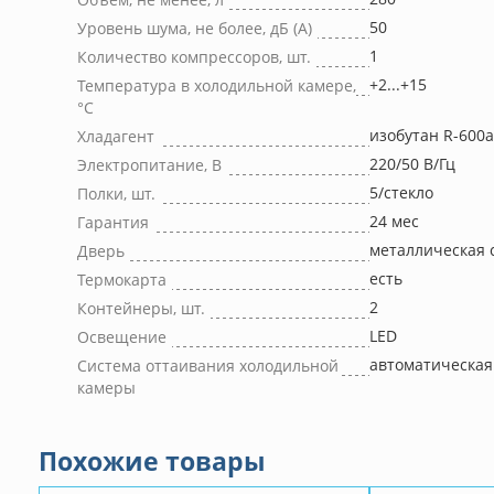
50
Уровень шума, не более, дБ (А)
1
Количество компрессоров, шт.
+2...+15
Температура в холодильной камере,
°С
изобутан R-600a
Хладагент
220/50 В/Гц
Электропитание, В
5/стекло
Полки, шт.
24 мес
Гарантия
металлическая 
Дверь
есть
Термокарта
2
Контейнеры, шт.
LED
Освещение
автоматическая
Система оттаивания холодильной
камеры
Похожие товары