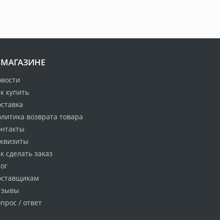
 МАГАЗИНЕ
овости
к купить
оставка
литика возврата товара
онтакты
еквизиты
к сделать заказ
ог
оставщикам
тзывы
прос / ответ