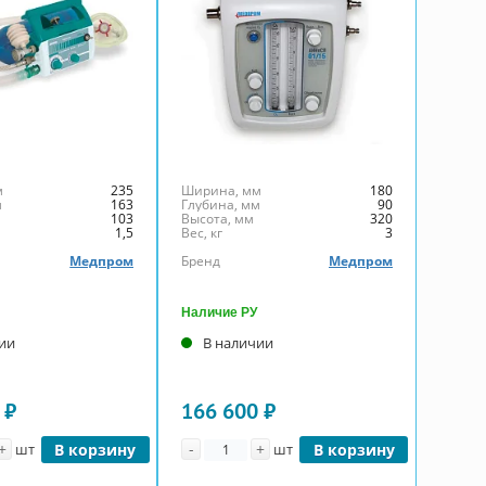
м
235
Ширина, мм
180
м
163
Глубина, мм
90
103
Высота, мм
320
1,5
Вес, кг
3
Медпром
Бренд
Медпром
Наличие РУ
ии
В наличии
 ₽
166 600 ₽
ство
Количество
+
-
+
шт
В корзину
шт
В корзину