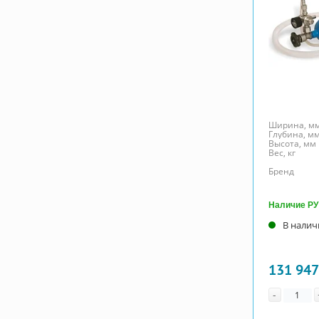
Ширина, м
Глубина, м
Высота, мм
Вес, кг
Бренд
Наличие РУ
В налич
131 947
Количе
-