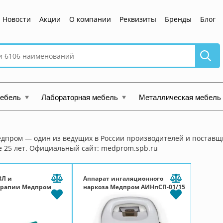
Новости
Акции
О компании
Реквизиты
Бренды
Блог
мебель
Лабораторная мебель
Металлическая мебель
дпром — один из ведущих в России производителей и поставщ
 25 лет. Официальный сайт: medprom.spb.ru
ВЛ и
Аппарат ингаляционного
ерапии Медпром
наркоза Медпром АИНпСП-01/15
0-ТМТ