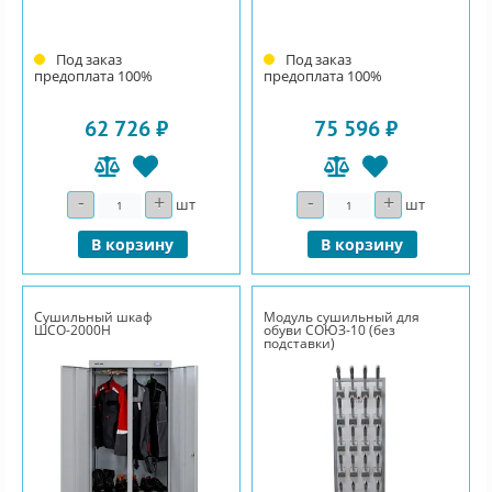
Под заказ
Под заказ
предоплата 100%
предоплата 100%
62 726 ₽
75 596 ₽
-
+
-
+
Количество
Количество
шт
шт
В корзину
В корзину
Сушильный шкаф
Модуль сушильный для
ШСО-2000Н
обуви СОЮЗ-10 (без
подставки)