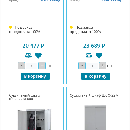
Бренд
КМК завод
Бренд
КМК завод
Под заказ
Под заказ
предоплата 100%
предоплата 100%
20 477 ₽
23 689 ₽
-
+
-
+
Количество
Количество
шт
шт
В корзину
В корзину
Сушильный шкаф
Сушильный шкаф ШСО-22М
ШСО-22М-600