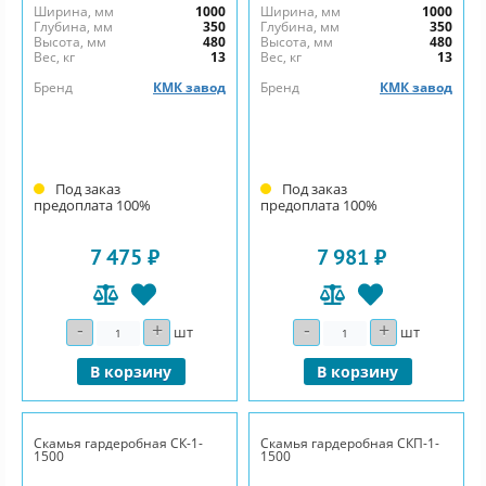
Ширина, мм
1000
Ширина, мм
1000
Глубина, мм
350
Глубина, мм
350
Высота, мм
480
Высота, мм
480
Вес, кг
13
Вес, кг
13
Бренд
КМК завод
Бренд
КМК завод
Под заказ
Под заказ
предоплата 100%
предоплата 100%
7 475 ₽
7 981 ₽
-
+
-
+
Количество
Количество
шт
шт
В корзину
В корзину
Скамья гардеробная СК-1-
Скамья гардеробная СКП-1-
1500
1500