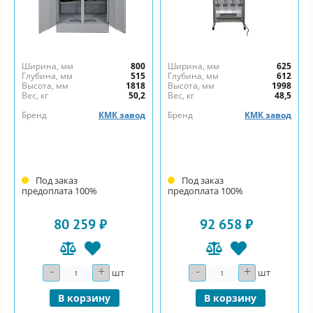
Ширина, мм
800
Ширина, мм
625
Глубина, мм
515
Глубина, мм
612
Высота, мм
1818
Высота, мм
1998
Вес, кг
50,2
Вес, кг
48,5
Бренд
КМК завод
Бренд
КМК завод
Под заказ
Под заказ
предоплата 100%
предоплата 100%
80 259 ₽
92 658 ₽
-
+
-
+
Количество
Количество
шт
шт
В корзину
В корзину