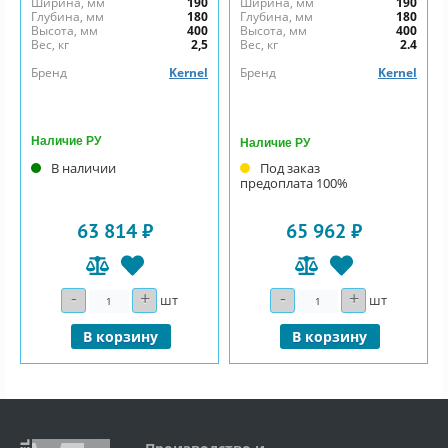
Ширина, мм
190
Ширина, мм
190
Глубина, мм
180
Глубина, мм
180
Высота, мм
400
Высота, мм
400
Вес, кг
2,5
Вес, кг
2.4
Бренд
Kernel
Бренд
Kernel
Наличие РУ
Наличие РУ
В наличии
Под заказ
предоплата 100%
63 814 ₽
65 962 ₽
-
+
-
+
Количество
Количество
шт
шт
В корзину
В корзину