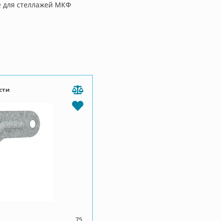
 для стеллажей МКФ
сти
75