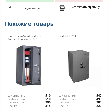
Распечатать страницу
Поделиться
Похожие товары
Взломостойкий сейф 3
Сейф ТК-30ТЕ
Класса Гранит 3-99 KL
Ширина, мм
510
Ширина, мм
540
Глубина, мм
510
Глубина, мм
490
Высота, мм
990
Высота, мм
985
Вес, кг
315
Вес, кг
220