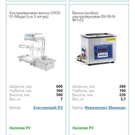
Ультразвуковая ванна УЗО3-
Ванна (мойка)
01-Медэл (на 3 литра)
ультразвуковая ВУ-09-Я-
ФП-03
Ширина, мм
600
Ширина, мм
260
Глубина, мм
360
Глубина, мм
160
Высота, мм
500
Высота, мм
230
Вес, кг
7
Вес, кг
3,7
Бренд
Елатомский ПЗ
Бренд
Ферропласт Медикал
Наличие РУ
Наличие РУ