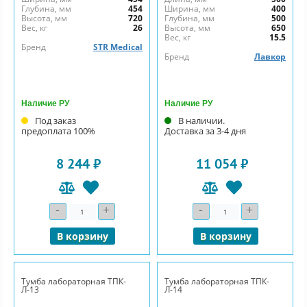
Глубина, мм
454
Ширина, мм
400
Высота, мм
720
Глубина, мм
500
Вес, кг
26
Высота, мм
650
Вес, кг
15.5
Бренд
STR Medical
Бренд
Лавкор
Наличие РУ
Наличие РУ
Под заказ
В наличии.
предоплата 100%
Доставка за 3-4 дня
8 244 ₽
11 054 ₽
-
+
-
+
Количество
Количество
В корзину
В корзину
Тумба лабораторная ТПК-
Тумба лабораторная ТПК-
Л-13
Л-14