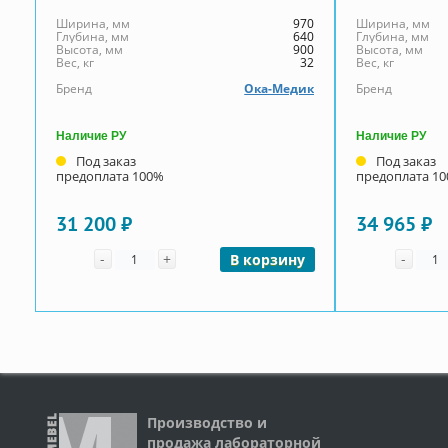
Ширина, мм
970
Ширина, мм
Глубина, мм
640
Глубина, мм
Высота, мм
900
Высота, мм
Вес, кг
32
Вес, кг
Бренд
Ока-Медик
Бренд
Наличие РУ
Наличие РУ
Под заказ
Под заказ
предоплата 100%
предоплата 1
31 200 ₽
34 965 ₽
Количество
Коли
-
+
-
В корзину
Производство и
продажа лабораторной