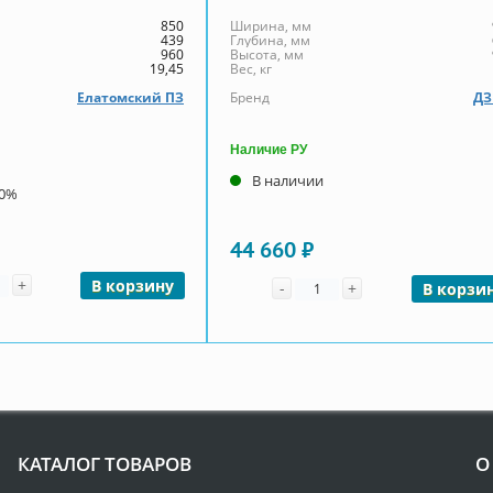
850
Ширина, мм
439
Глубина, мм
960
Высота, мм
19,45
Вес, кг
Елатомский ПЗ
Бренд
Д
Наличие РУ
В наличии
00%
44 660 ₽
чество
+
Количество
В корзину
-
+
В корзи
КАТАЛОГ ТОВАРОВ
О