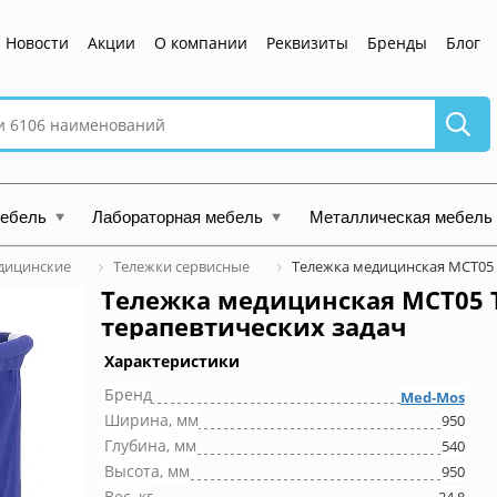
Новости
Акции
О компании
Реквизиты
Бренды
Блог
мебель
Лабораторная мебель
Металлическая мебель
дицинские
Тележки сервисные
Тележка медицинская МСТ05 
Тележка медицинская МСТ05 T
терапевтических задач
Характеристики
Бренд
Med-Mos
Ширина, мм
950
Глубина, мм
540
Высота, мм
950
Вес, кг