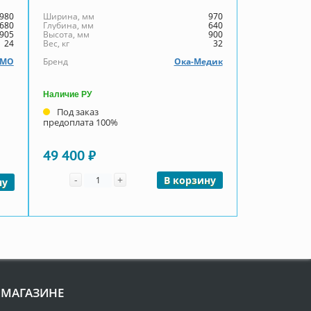
980
Ширина, мм
970
680
Глубина, мм
640
905
Высота, мм
900
24
Вес, кг
32
ЗМО
Бренд
Ока-Медик
Наличие РУ
Под заказ
предоплата 100%
49 400 ₽
Количество
-
+
В корзину
ну
 МАГАЗИНЕ