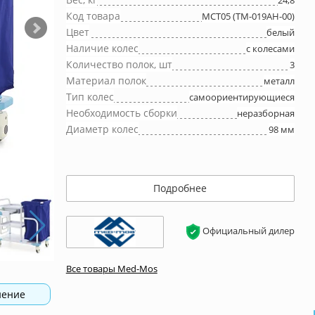
24,8
Код товара
MCT05 (ТМ-019АН-00)
Цвет
белый
Наличие колес
с колесами
Количество полок, шт
3
Материал полок
металл
Тип колес
самоориентирующиеся
Необходимость сборки
неразборная
Диаметр колес
98 мм
Подробнее
Официальный дилер
Все товары Med-Mos
нение