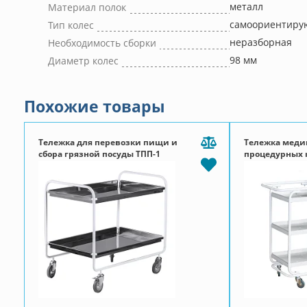
металл
Материал полок
самоориентиру
Тип колес
неразборная
Необходимость сборки
98 мм
Диаметр колес
Похожие товары
Тележка для перевозки пищи и
Тележка меди
сбора грязной посуды ТПП-1
процедурных 
мод. 5