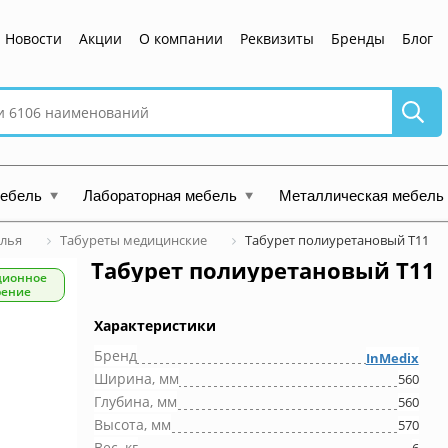
Новости
Акции
О компании
Реквизиты
Бренды
Блог
мебель
Лабораторная мебель
Металлическая мебель
улья
Табуреты медицинские
Табурет полиуретановый Т11
Табурет полиуретановый Т11
ционное
рение
Характеристики
Бренд
InMedix
Ширина, мм
560
Глубина, мм
560
Высота, мм
570
Вес, кг