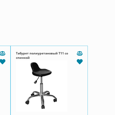
Табурет полиуретановый Т11 со
спинкой