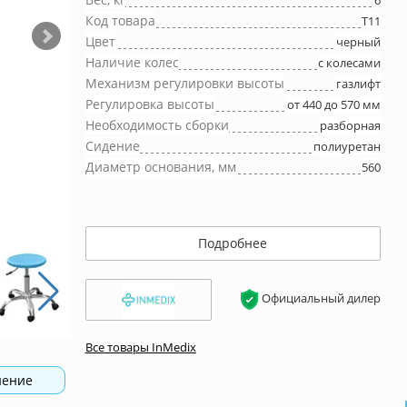
6
Код товара
Т11
Цвет
черный
Наличие колес
с колесами
Механизм регулировки высоты
газлифт
Регулировка высоты
от 440 до 570 мм
Необходимость сборки
разборная
Сидение
полиуретан
Диаметр основания, мм
560
Подробнее
Официальный дилер
Все товары InMedix
нение