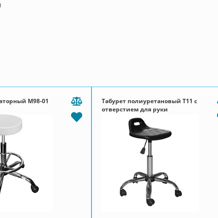
м
раторный М98-01
Табурет полиуретановый Т11 с
отверстием для руки