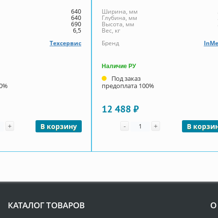
640
Ширина, мм
640
Глубина, мм
690
Высота, мм
6,5
Вес, кг
Техсервис
Бренд
InMe
Наличие РУ
Под заказ
00%
предоплата 100%
12 488 ₽
чество
Количество
+
-
+
В корзину
В корзи
КАТАЛОГ ТОВАРОВ
О