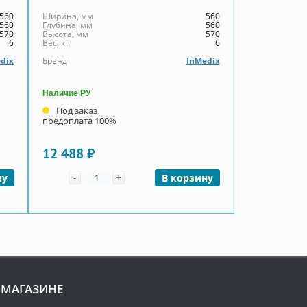
560
Ширина, мм
560
560
Глубина, мм
560
570
Высота, мм
570
6
Вес, кг
6
dix
Бренд
InMedix
Наличие РУ
Под заказ
предоплата 100%
12 488 ₽
Количество
-
+
ну
В корзину
 МАГАЗИНЕ