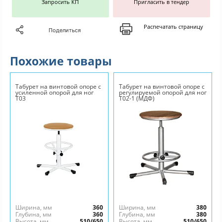
Запросить КП
Пригласить в тендер
Распечатать страницу
Поделиться
Похожие товары
Табурет на винтовой опоре с
Табурет на винтовой опоре с
усиленной опорой для ног
регулируемой опорой для ног
Т03
Т02-1 (МДФ)
Ширина, мм
360
Ширина, мм
380
Глубина, мм
360
Глубина, мм
380
Высота, мм
510/650
Высота, мм
510/650