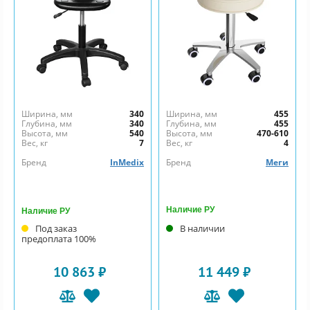
Ширина, мм
340
Ширина, мм
455
Глубина, мм
340
Глубина, мм
455
Высота, мм
540
Высота, мм
470-610
Вес, кг
7
Вес, кг
4
Бренд
InMedix
Бренд
Меги
Наличие РУ
Наличие РУ
Под заказ
В наличии
предоплата 100%
10 863 ₽
11 449 ₽