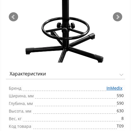
Характеристики
Фото 1/4
Бренд
InMedix
590
Ширина, мм
590
Глубина, мм
630
Высота, мм
8
Вес, кг
Т09
Код товара