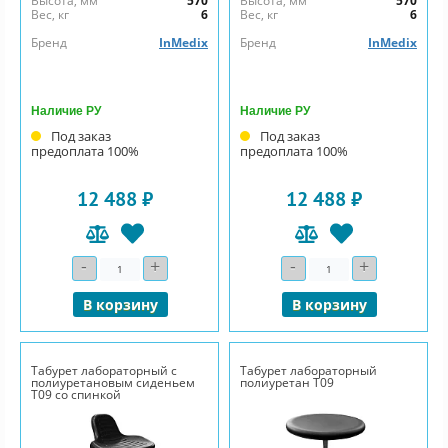
Высота, мм
570
Высота, мм
570
Вес, кг
6
Вес, кг
6
Бренд
InMedix
Бренд
InMedix
Наличие РУ
Наличие РУ
Под заказ
Под заказ
предоплата 100%
предоплата 100%
12 488 ₽
12 488 ₽
-
+
-
+
Количество
Количество
В корзину
В корзину
Табурет лабораторный с
Табурет лабораторный
полиуретановым сиденьем
полиуретан Т09
Т09 со спинкой