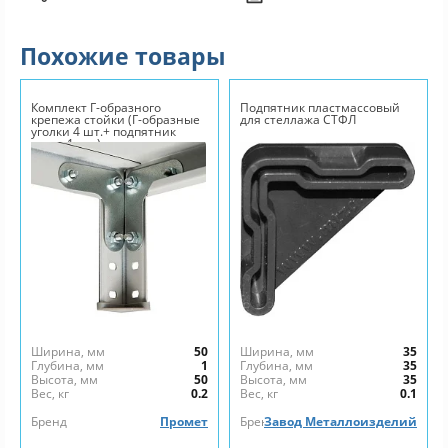
Похожие товары
Комплект Г-образного
Подпятник пластмассовый
крепежа стойки (Г-образные
для стеллажа СТФЛ
уголки 4 шт.+ подпятник
пласт.1 шт.)
Ширина, мм
50
Ширина, мм
35
Глубина, мм
1
Глубина, мм
35
Высота, мм
50
Высота, мм
35
Вес, кг
0.2
Вес, кг
0.1
Бренд
Промет
Бренд
Завод Металлоизделий