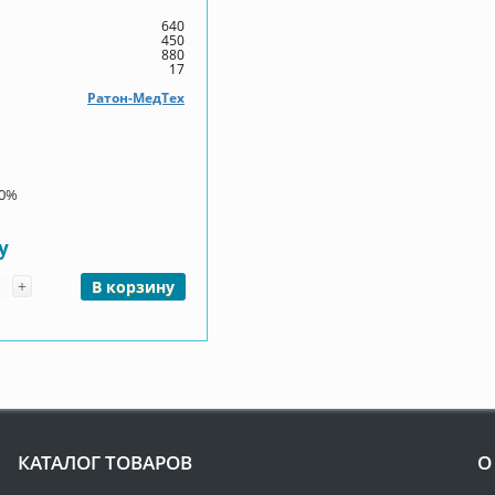
640
450
880
17
Ратон-МедТех
00%
у
чество
+
В корзину
КАТАЛОГ ТОВАРОВ
О