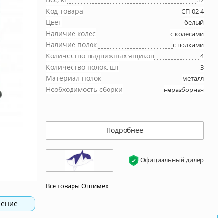
37
Код товара
СП-02-4
Цвет
белый
Наличие колес
с колесами
Наличие полок
с полками
Количество выдвижных ящиков
4
Количество полок, шт
3
Материал полок
металл
Необходимость сборки
неразборная
Подробнее
Официальный дилер
Все товары Оптимех
нение