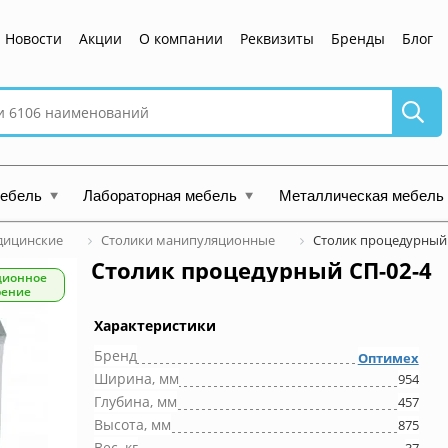
Новости
Акции
О компании
Реквизиты
Бренды
Блог
мебель
Лабораторная мебель
Металлическая мебель
дицинские
Столики манипуляционные
Столик процедурный 
Столик процедурный СП-02-4
ционное
рение
Характеристики
Бренд
Оптимех
Ширина, мм
954
Глубина, мм
457
Высота, мм
875
Вес, кг