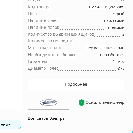
17
Код товара
СИя 4 3-01 (2М-2дп)
Цвет
серый
Наличие колес
с колесами
Наличие полок
с полками
Количество выдвижных ящиков
2
Количество полок, шт
3
Материал полок
нержавеющая сталь
Необходимость сборки
неразборная
Гарантия
24 мес
Диаметр колес
Ø75
Подробнее
Официальный дилер
Все товары Электра
нение