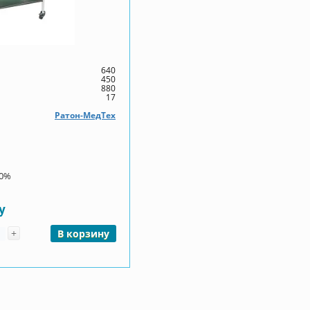
640
450
880
17
Ратон-МедТех
00%
у
чество
+
В корзину