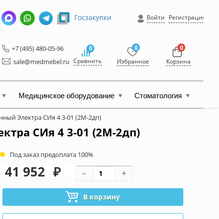
Госзакупки
Войти
Регистрация
0
0
+7 (495) 480-05-96
0
Сравнить
sale@medmebel.ru
Избранное
Корзина
Медицинское оборудование
Стоматология
ный Электра СИя 4 3-01 (2М-2дп)
тра СИя 4 3-01 (2М-2дп)
Под заказ предоплата 100%
41 952
₽
В корзину