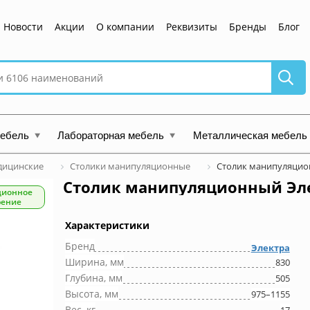
Новости
Акции
О компании
Реквизиты
Бренды
Блог
мебель
Лабораторная мебель
Металлическая мебель
дицинские
Столики манипуляционные
Столик манипуляцион
Столик манипуляционный Элек
ционное
рение
Характеристики
Бренд
Электра
Ширина, мм
830
Глубина, мм
505
Высота, мм
975–1155
Вес, кг