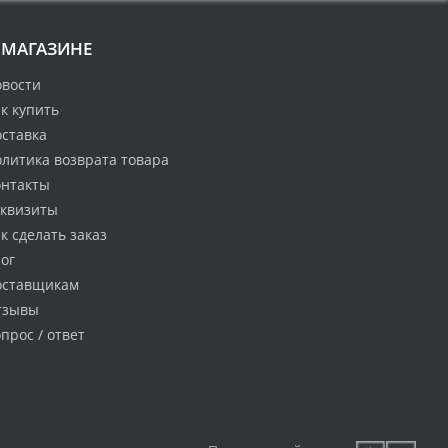
 МАГАЗИНЕ
овости
к купить
оставка
литика возврата товара
онтакты
еквизиты
к сделать заказ
ог
оставщикам
тзывы
прос / ответ