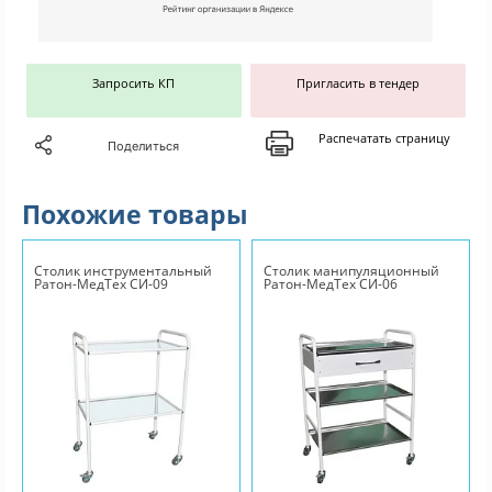
Запросить КП
Пригласить в тендер
Распечатать страницу
Поделиться
Похожие товары
Столик инструментальный
Столик манипуляционный
Ратон-МедТех СИ-09
Ратон-МедТех СИ-06