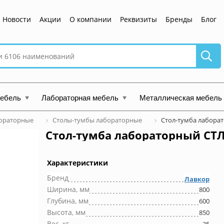
Новости
Акции
О компании
Реквизиты
Бренды
Блог
мебель
Лабораторная мебель
Металлическая мебель
ораторные
Столы-тумбы лабораторные
Стол-тумба лабора
Стол-тумба лабораторный СТЛ
Характеристики
Бренд
Лавкор
Ширина, мм
800
Глубина, мм
600
Высота, мм
850
Вес, кг