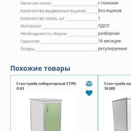
с полками
Наличие полок
Без ящиков
Количество выдвижных ящиков
1
Количество полок, шт
ЛДСП
Материал
разборная
Необходимость сборки
18 месяцев
Гарантия
регулируемые
Опоры
Похожие товары
Стол-тумба лабораторный СТЛК-
Стол-тумба ла
Л-01
18.005