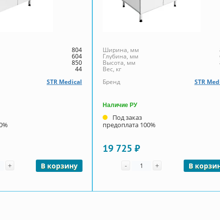
804
Ширина, мм
604
Глубина, мм
850
Высота, мм
44
Вес, кг
STR Medical
Бренд
STR Med
Наличие РУ
Под заказ
00%
предоплата 100%
19 725 ₽
чество
Количество
+
-
+
В корзину
В корзи