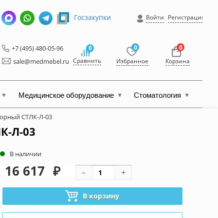
Госзакупки
Войти
Регистрация
0
0
+7 (495) 480-05-96
0
Сравнить
sale@medmebel.ru
Избранное
Корзина
Медицинское оборудование
Стоматология
торный СТЛК-Л-03
К-Л-03
В наличии
16 617
₽
В корзину