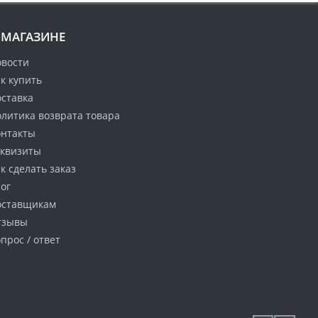
 МАГАЗИНЕ
овости
к купить
оставка
литика возврата товара
онтакты
еквизиты
к сделать заказ
ог
оставщикам
тзывы
прос / ответ