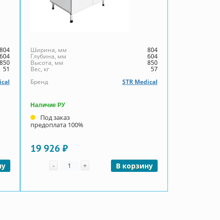
804
Ширина, мм
804
604
Глубина, мм
604
850
Высота, мм
850
51
Вес, кг
57
ical
Бренд
STR Medical
Наличие РУ
Под заказ
предоплата 100%
19 926 ₽
Количество
-
+
ну
В корзину