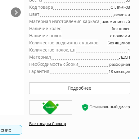
35
Код товара
СТЛК-Л-03
Цвет
зеленый
Материал изготовления каркаса
алюминиевый
Наличие колес
без колес
Наличие полок
с полками
Количество выдвижных ящиков
Без ящиков
Количество полок, шт
1
Материал
ЛДСП
Необходимость сборки
разборная
Гарантия
18 месяцев
Подробнее
Официальный дилер
Все товары Лавкор
нение