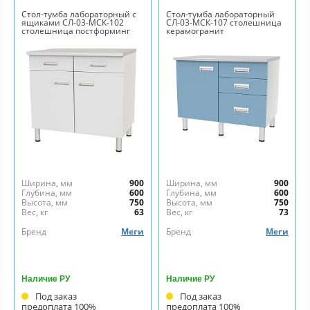
Стол-тумба лабораторный с
Стол-тумба лабораторный
ящиками СЛ-03-МСК-102
СЛ-03-МСК-107 столешница
столешница постформинг
керамогранит
Ширина, мм
900
Ширина, мм
900
Глубина, мм
600
Глубина, мм
600
Высота, мм
750
Высота, мм
750
Вес, кг
63
Вес, кг
73
Бренд
Меги
Бренд
Меги
Наличие РУ
Наличие РУ
Под заказ
Под заказ
предоплата 100%
предоплата 100%