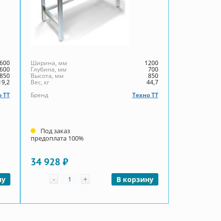
600
Ширина, мм
1200
600
Глубина, мм
700
850
Высота, мм
850
19,2
Вес, кг
44,7
 ТТ
Бренд
Техно ТТ
Под заказ
предоплата 100%
34 928 ₽
Количество
-
+
ну
В корзину