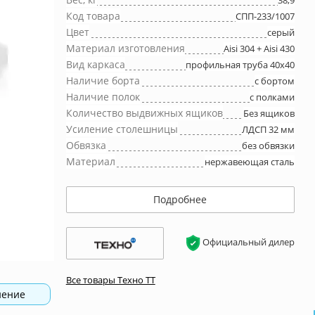
38,9
Код товара
СПП-233/1007
Цвет
серый
Материал изготовления
Aisi 304 + Aisi 430
Вид каркаса
профильная труба 40х40
Наличие борта
с бортом
Наличие полок
с полками
Количество выдвижных ящиков
Без ящиков
Усиление столешницы
ЛДСП 32 мм
Обвязка
без обвязки
Материал
нержавеющая сталь
Подробнее
Официальный дилер
Все товары Техно ТТ
нение