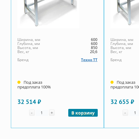
Ширина, мм
600
Ширина, мм
Глубина, мм
600
Глубина, мм
Высота, мм
850
Высота, мм
Вес, кг
20,6
Вес, кг
Бренд
Техно ТТ
Бренд
Под заказ
Под заказ
предоплата 100%
предоплата 1
32 514 ₽
32 655 ₽
Количество
Коли
-
+
-
В корзину