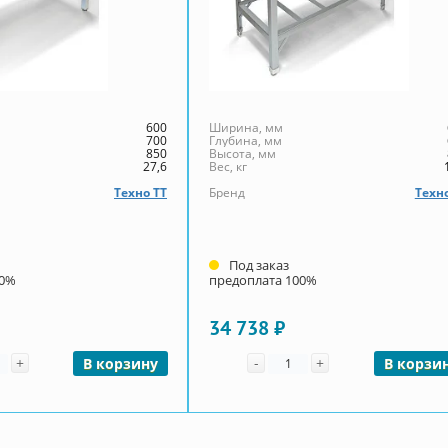
600
Ширина, мм
700
Глубина, мм
850
Высота, мм
27,6
Вес, кг
Техно ТТ
Бренд
Техно
Под заказ
00%
предоплата 100%
34 738 ₽
чество
Количество
+
-
+
В корзину
В корзи