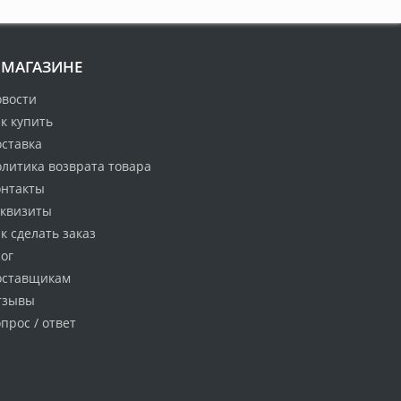
 МАГАЗИНЕ
овости
к купить
оставка
литика возврата товара
онтакты
еквизиты
к сделать заказ
ог
оставщикам
тзывы
прос / ответ