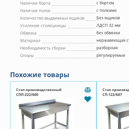
с бортом
Наличие борта
с полками
Наличие полок
Без ящиков
Количество выдвижных ящиков
ЛДСП 32 мм
Усиление столешницы
без обвязки
Обвязка
нержавеющая с
Материал
разборная
Необходимость сборки
регулируемые
Опоры
Похожие товары
Стол производственный
Стол произво
СПП-222/600
СП-122/607