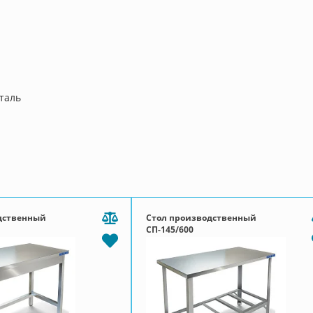
таль
дственный
Стол производственный
СП-145/600