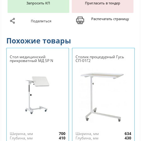
Запросить КП
Пригласить в тендер
Распечатать страницу
Поделиться
Похожие товары
Стол медицинский
Столик процедурный Гусь
прикроватный МД SP N
СП-01Г2
Ширина, мм
700
Ширина, мм
634
Глубина, мм
410
Глубина, мм
430