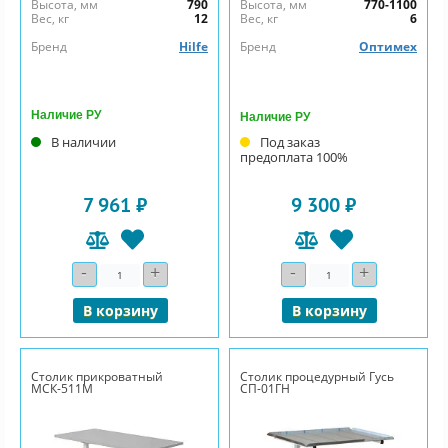
Высота, мм
790
Высота, мм
770-1100
Вес, кг
12
Вес, кг
6
Бренд
Hilfe
Бренд
Оптимех
Наличие РУ
Наличие РУ
В наличии
Под заказ
предоплата 100%
7 961 ₽
9 300 ₽
-
+
-
+
Количество
Количество
В корзину
В корзину
Столик прикроватный
Столик процедурный Гусь
МСК-511М
СП-01ГН