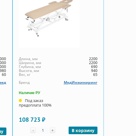
000
Длина, мм
2200
000
Ширина, мм
2200
000
Глубина, мм
690
980
Высота, мм
940
60
Вес, кг
65
мед
Бренд
МедИнжиниринг
Наличие РУ
Под заказ
предоплата 100%
108 723 ₽
Количество
-
+
В корзину
ну