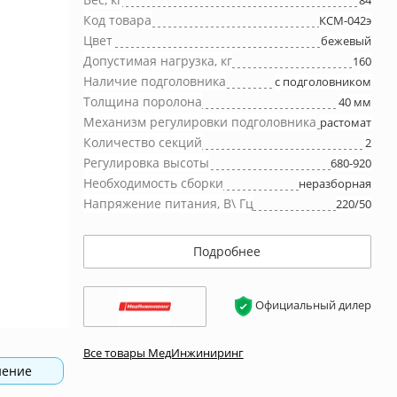
84
Код товара
КСМ-042э
Цвет
бежевый
Допустимая нагрузка, кг
160
Наличие подголовника
с подголовником
Толщина поролона
40 мм
Механизм регулировки подголовника
растомат
Количество секций
2
Регулировка высоты
680-920
Необходимость сборки
неразборная
Напряжение питания, В\ Гц
220/50
Подробнее
Официальный дилер
Все товары МедИнжиниринг
нение