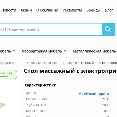
Новости
Акции
О компании
Реквизиты
Бренды
Блог
мебель
Лабораторная мебель
Металлическая мебель
дицинские
Столы массажные
Стол массажный с электропри
Стол массажный с электропр
ционное
рение
Характеристики
Бренд
МедИнжиниринг
Ширина, мм
2100
Глубина, мм
1030
Высота, мм
920
Вес, кг