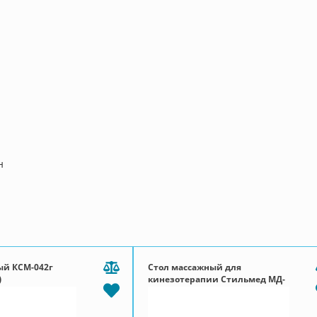
н
ый КСМ-042г
Стол массажный для
)
кинезотерапии Стильмед МД-
СМК (ширина 100 см)