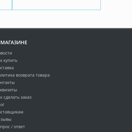
 МАГАЗИНЕ
овости
к купить
оставка
литика возврата товара
онтакты
еквизиты
к сделать заказ
ог
оставщикам
тзывы
прос / ответ