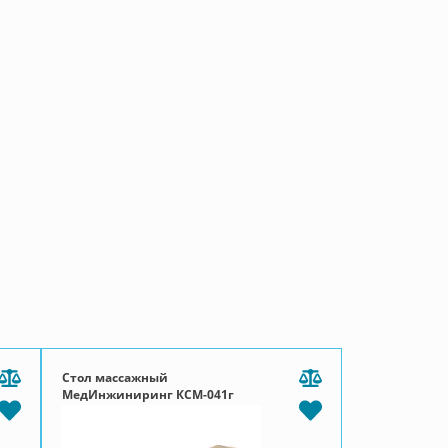
Стол массажный
МедИнжиниринг КСМ-041г