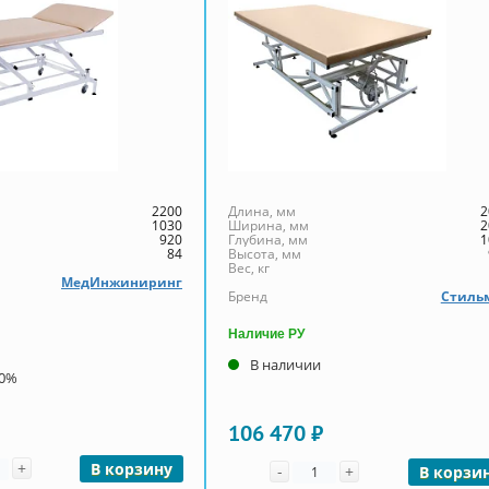
2200
Длина, мм
2
1030
Ширина, мм
2
920
Глубина, мм
1
84
Высота, мм
Вес, кг
МедИнжиниринг
Бренд
Стиль
Наличие РУ
В наличии
00%
106 470 ₽
чество
+
Количество
В корзину
-
+
В корзи