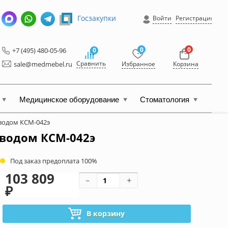
Госзакупки
Войти
Регистрация
0
0
+7 (495) 480-05-96
0
Сравнить
sale@medmebel.ru
Избранное
Корзина
Медицинское оборудование
Стоматология
водом КСМ-042э
иводом КСМ-042э
Под заказ предоплата 100%
103 809
₽
В корзину