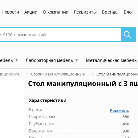
Новости
Акции
О компании
Реквизиты
Бренды
Блог
мебель
Лабораторная мебель
Металлическая мебель
дицинские
Столики манипуляционные
Стол манипуляционн
Стол манипуляционный c 3 
Характеристики
Бренд
Роммель
Ширина, мм
580
Глубина, мм
450
Высота, мм
930
Вес, кг