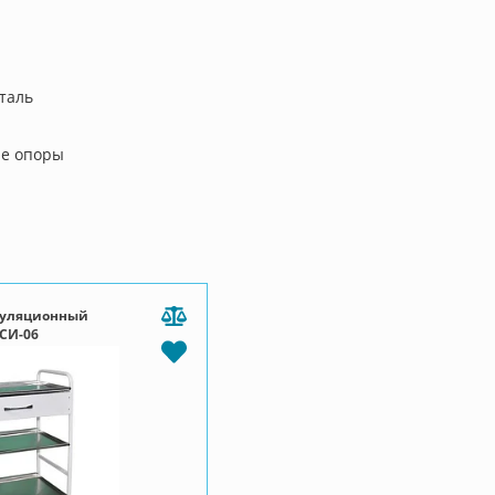
таль
ые опоры
пуляционный
СИ-06