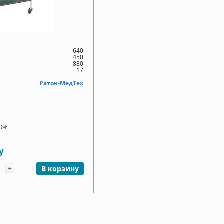
640
450
880
17
Ратон-МедТех
00%
у
чество
+
В корзину