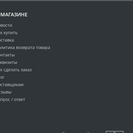
 МАГАЗИНЕ
овости
к купить
оставка
литика возврата товара
онтакты
еквизиты
к сделать заказ
ог
оставщикам
тзывы
прос / ответ