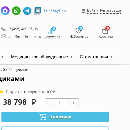
Госзакупки
Войти
Регистрация
0
0
+7 (495) 480-05-96
0
Сравнить
sale@medmebel.ru
Избранное
Корзина
Медицинское оборудование
Стоматология
ый c 3 ящиками
ящиками
Под заказ предоплата 100%
38 798
₽
В корзину