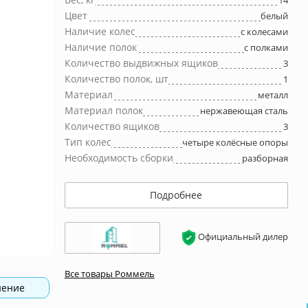
14
Цвет
белый
Наличие колес
с колесами
Наличие полок
с полками
Количество выдвижных ящиков
3
Количество полок, шт
1
Материал
металл
Материал полок
нержавеющая сталь
Количество ящиков
3
Тип колес
четыре колёсные опоры
Необходимость сборки
разборная
Подробнее
Официальный дилер
Все товары Роммель
нение