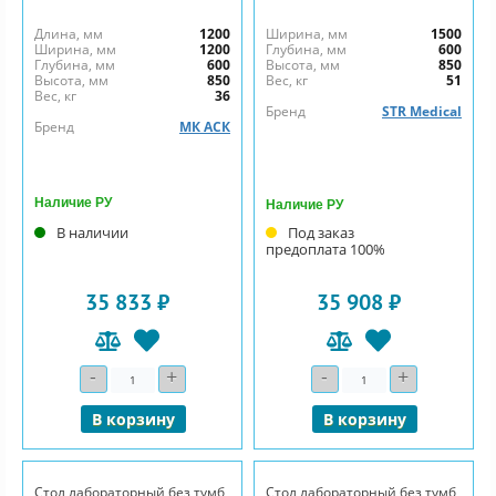
Длина, мм
1200
Ширина, мм
1500
Ширина, мм
1200
Глубина, мм
600
Глубина, мм
600
Высота, мм
850
Высота, мм
850
Вес, кг
51
Вес, кг
36
Бренд
STR Medical
Бренд
МК АСК
Наличие РУ
Наличие РУ
В наличии
Под заказ
предоплата 100%
35 833 ₽
35 908 ₽
-
+
-
+
Количество
Количество
В корзину
В корзину
Стол лабораторный без тумб
Стол лабораторный без тумб